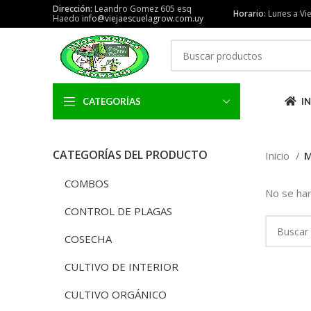
Dirección:
Leandro Gomez 605 esq
Horario:
Lunes a Vie
Haedo
info@viejaescuelagrow.com.uy
CATEGORÍAS
IN
CATEGORÍAS DEL PRODUCTO
Inicio
M
COMBOS
No se han
CONTROL DE PLAGAS
COSECHA
CULTIVO DE INTERIOR
CULTIVO ORGÁNICO