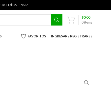
7 483
Tel:
453 19832
$
0.00
0
items
S
FAVORITOS
INGRESAR / REGISTRARSE