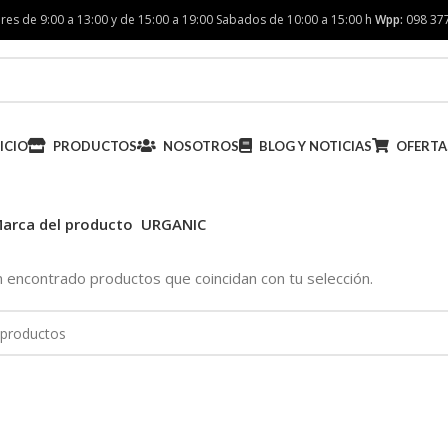
res de 9:00 a 13:00 y de 15:00 a 19:00 Sabados de 10:00 a 15:00 h
Wpp:
098 37
ICIO
PRODUCTOS
NOSOTROS
BLOG Y NOTICIAS
OFERTA
arca del producto
URGANIC
 encontrado productos que coincidan con tu selección.