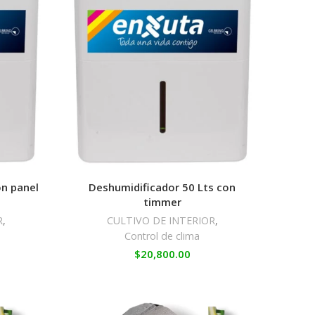
on panel
Deshumidificador 50 Lts con
timmer
R
,
CULTIVO DE INTERIOR
,
Control de clima
$
20,800.00