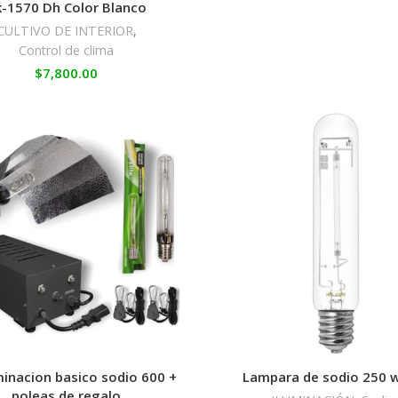
k-1570 Dh Color Blanco
CULTIVO DE INTERIOR
,
Control de clima
$
7,800.00
uminacion basico sodio 600 +
Lampara de sodio 250 
poleas de regalo