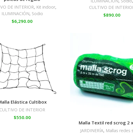
ILUMINACIÓN
,
Sodio
IVO DE INTERIOR
,
Kit indoor
,
CULTIVO DE INTERIO
ILUMINACIÓN
,
Sodio
$
890.00
$
6,290.00
alla Elástica Cultibox
CULTIVO DE INTERIOR
$
550.00
Malla Textil red scrog 2 
JARDINERÍA
,
Mallas redes 