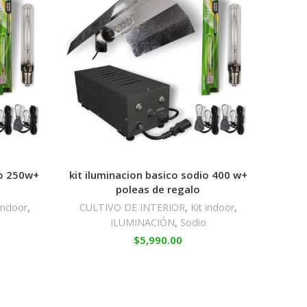
io 250w+
kit iluminacion basico sodio 400 w+
poleas de regalo
 indoor
,
CULTIVO DE INTERIOR
,
Kit indoor
,
ILUMINACIÓN
,
Sodio
$
5,990.00