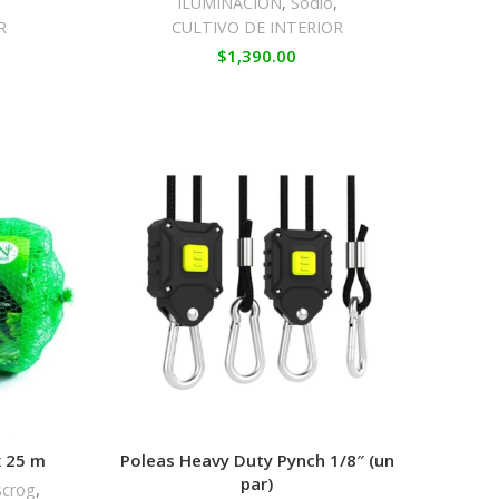
,
ILUMINACIÓN
,
Sodio
,
R
CULTIVO DE INTERIOR
$
1,390.00
x 25 m
Poleas Heavy Duty Pynch 1/8″ (un
par)
scrog
,