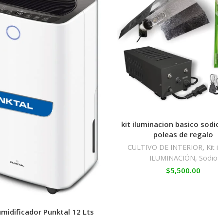
kit iluminacion basico sod
poleas de regalo
CULTIVO DE INTERIOR
,
Kit
ILUMINACIÓN
,
Sodio
$
5,500.00
midificador Punktal 12 Lts