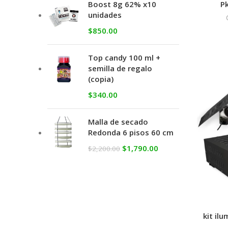
P
Boost 8g 62% x10
unidades
$
850.00
Top candy 100 ml +
semilla de regalo
(copia)
$
340.00
Malla de secado
Redonda 6 pisos 60 cm
$
1,790.00
$
2,200.00
kit il