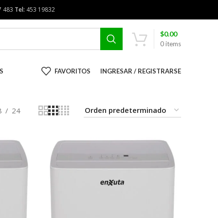
7 483
Tel:
453 19832
$
0.00
0
items
S
FAVORITOS
INGRESAR / REGISTRARSE
8
24