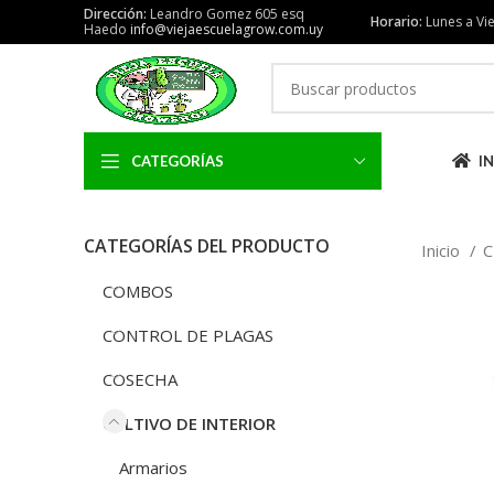
Dirección:
Leandro Gomez 605 esq
Horario:
Lunes a Vie
Haedo
info@viejaescuelagrow.com.uy
CATEGORÍAS
IN
CATEGORÍAS DEL PRODUCTO
Inicio
C
COMBOS
CONTROL DE PLAGAS
COSECHA
CULTIVO DE INTERIOR
Armarios