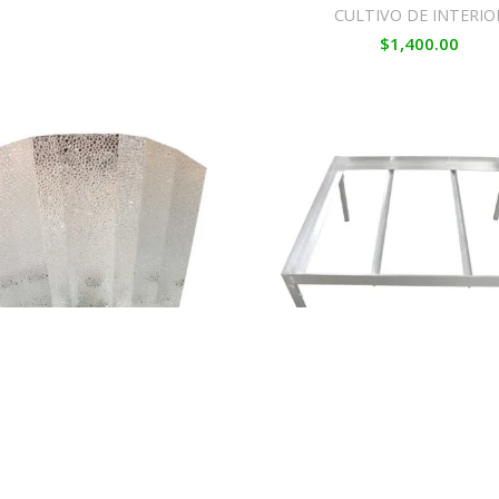
CULTIVO DE INTERIO
$
1,400.00
ector Estuco con casquillo
Soporte 1 m Fijo para MES1
104 x h 45/47 cm)
O DE INTERIOR
,
ILUMINACIÓN
CULTIVO DE INTERIO
$
940.00