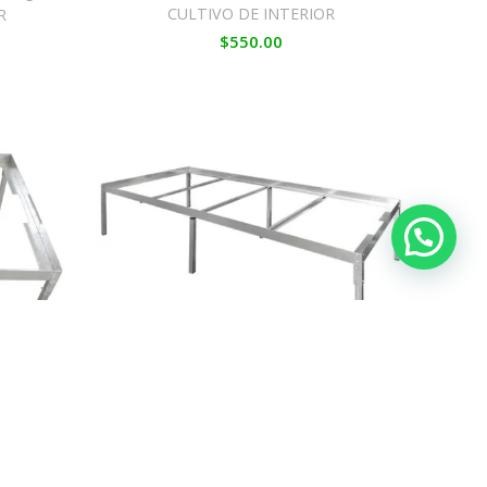
CULTIVO DE INTERIOR
R
$
550.00
 (108 x
Soporte 2 m Fijo para MES5 (122 x
206 x h 45/47 cm)
R
CULTIVO DE INTERIOR