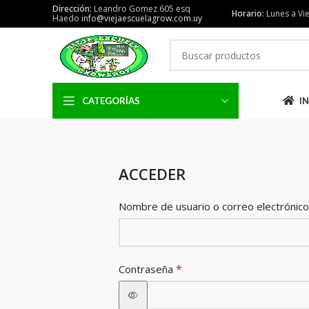
Dirección:
Leandro Gomez 605 esq
Horario:
Lunes a Vie
Haedo
info@viejaescuelagrow.com.uy
CATEGORÍAS
IN
ACCEDER
Nombre de usuario o correo electrónic
*
Contraseña