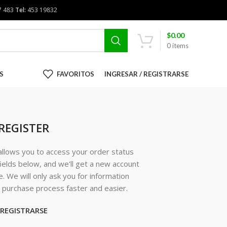
7 483
Tel:
453 19832
$
0.00
0
items
S
FAVORITOS
INGRESAR / REGISTRARSE
REGISTER
 allows you to access your order status
e fields below, and we'll get a new account
e. We will only ask you for information
purchase process faster and easier.
REGISTRARSE