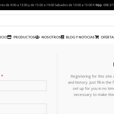
res de 9:00 a 13:00 y de 15:00 a 19:00 Sabados de 10:00 a 15:00 h
Wpp:
098 37
ICIO
PRODUCTOS
NOSOTROS
BLOG Y NOTICIAS
OFERTA
*
o
Registering for this site
and history. Just fill in th
set up for you in no tim
necessary to make the 