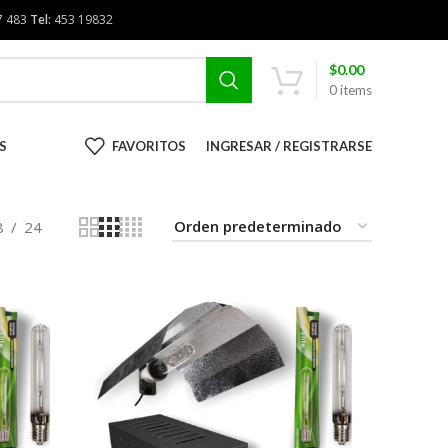
7 483
Tel:
453 19832
$
0.00
0
items
S
FAVORITOS
INGRESAR / REGISTRARSE
8
24