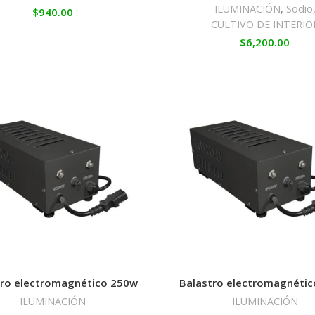
ILUMINACIÓN
,
Sodio
$
940.00
CULTIVO DE INTERIO
$
6,200.00
tro electromagnético 250w
Balastro electromagnéti
ILUMINACIÓN
ILUMINACIÓN