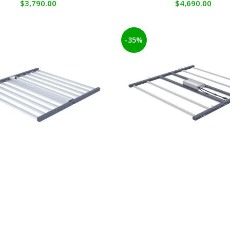
$
3,790.00
$
4,690.00
-35%
anolux SN Pro Fixture 860W
Nanolux Zx series 7
ILUMINACIÓN
,
Led's
ILUMINACIÓN
,
Led's
$
56,950.00
$
23,900.0
$
36,500.00