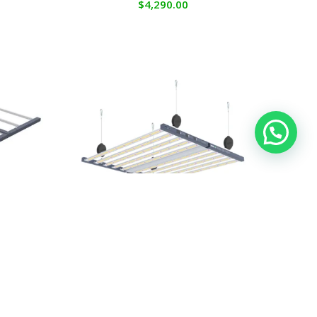
$
4,290.00
20W
Led Nanolux Sn Pro Fixture 1.000W
ILUMINACIÓN
,
Led's
0
$
80,995.00