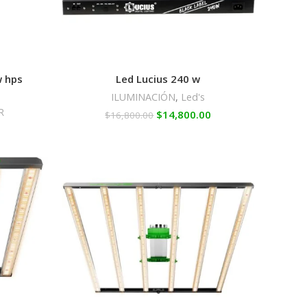
w hps
Led Lucius 240 w
,
ILUMINACIÓN
,
Led's
R
$
14,800.00
$
16,800.00