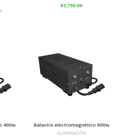
,
$
3,790.00
R
co 400w
Balastro electromagnético 600w
ILUMINACIÓN