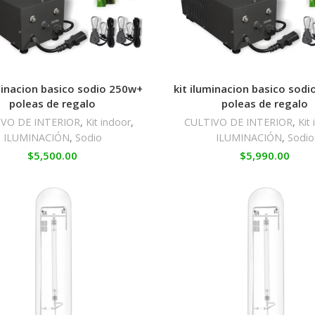
minacion basico sodio 250w+
kit iluminacion basico sodi
poleas de regalo
poleas de regalo
IVO DE INTERIOR
,
Kit indoor
,
CULTIVO DE INTERIOR
,
Kit
ILUMINACIÓN
,
Sodio
ILUMINACIÓN
,
Sodio
$
5,500.00
$
5,990.00