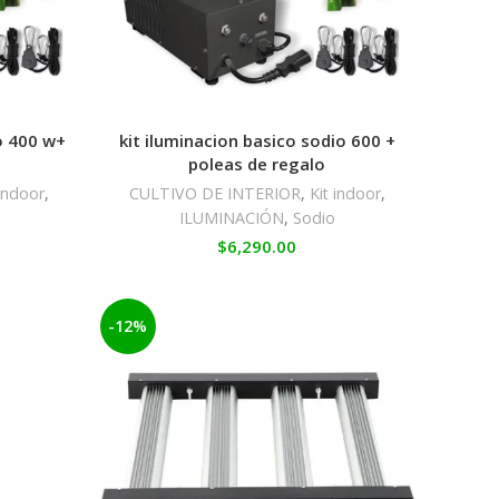
o 400 w+
kit iluminacion basico sodio 600 +
poleas de regalo
 indoor
,
CULTIVO DE INTERIOR
,
Kit indoor
,
ILUMINACIÓN
,
Sodio
$
6,290.00
-12%