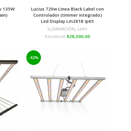
y 135W
Lucius 720w Linea Black Label con
ain)
Controlador (timmer integrado)
Led Display Lm281B Ip65
ILUMINACIÓN
,
Led's
$
28,500.00
$
35,500.00
-42%