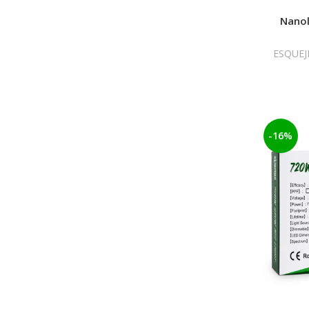
Nanol
ESQUEJ
-16%