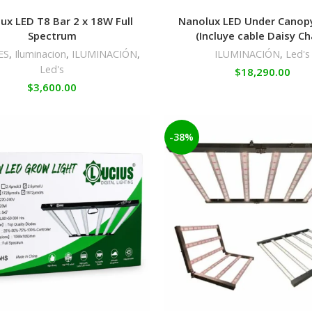
ux LED T8 Bar 2 x 18W Full
Nanolux LED Under Canop
Spectrum
(Incluye cable Daisy Ch
ES
,
Iluminacion
,
ILUMINACIÓN
,
ILUMINACIÓN
,
Led's
Led's
$
18,290.00
$
3,600.00
-38%