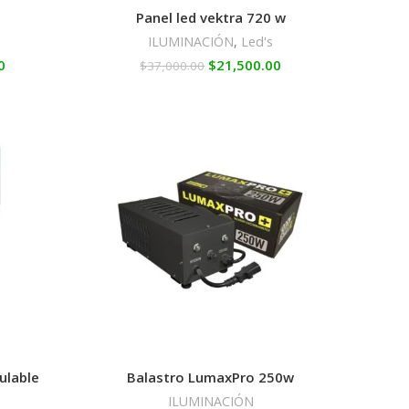
Panel led vektra 720 w
ILUMINACIÓN
,
Led's
0
$
21,500.00
$
37,000.00
ulable
Balastro LumaxPro 250w
ILUMINACIÓN