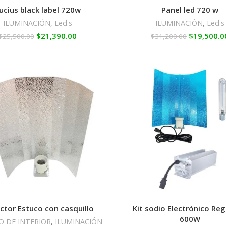
ucius black label 720w
Panel led 720 w
ILUMINACIÓN
,
Led's
ILUMINACIÓN
,
Led's
$
21,390.00
$
19,500.0
$
25,500.00
$
31,200.00
ector Estuco con casquillo
Kit sodio Electrónico Reg
600W
O DE INTERIOR
,
ILUMINACIÓN