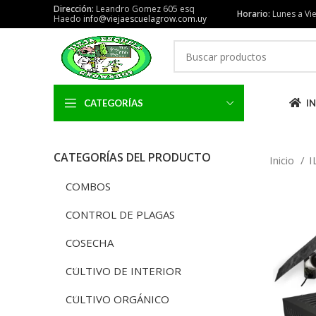
Dirección:
Leandro Gomez 605 esq
Horario:
Lunes a Vie
Haedo
info@viejaescuelagrow.com.uy
CATEGORÍAS
IN
CATEGORÍAS DEL PRODUCTO
Inicio
I
COMBOS
CONTROL DE PLAGAS
COSECHA
CULTIVO DE INTERIOR
CULTIVO ORGÁNICO