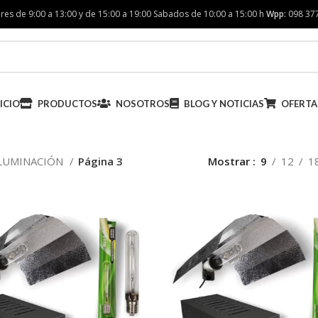
res de 9:00 a 13:00 y de 15:00 a 19:00 Sabados de 10:00 a 15:00 h
Wpp:
098 37
ICIO
PRODUCTOS
NOSOTROS
BLOG Y NOTICIAS
OFERTA
LUMINACIÓN
Página 3
Mostrar
9
12
1