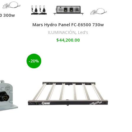
00 300w
Mars Hydro Panel FC-E6500 730w
ILUMINACIÓN
,
Led's
$
44,200.00
-20%