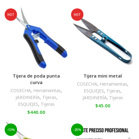
HOT
HOT
Tijera de poda punta
Tijera mini metal
curva
COSECHA
,
Herramientas
,
COSECHA
,
Herramientas
,
ESQUEJES
,
Tijeras
,
JARDINERÍA
,
Tijeras
,
JARDINERÍA
,
Tijeras
ESQUEJES
,
Tijeras
$
45.00
$
440.00
-13%
-25%