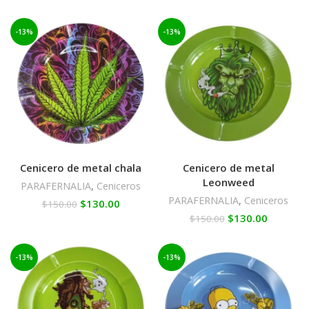
-13%
-13%
Cenicero de metal chala
Cenicero de metal
Leonweed
PARAFERNALIA
,
Ceniceros
PARAFERNALIA
,
Ceniceros
$
130.00
$
150.00
$
130.00
$
150.00
-13%
-13%