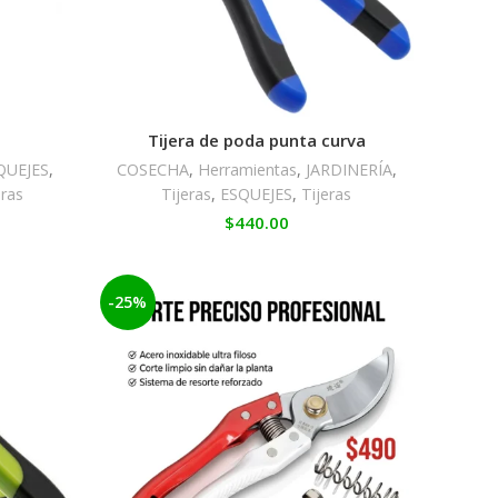
Tijera de poda punta curva
QUEJES
,
COSECHA
,
Herramientas
,
JARDINERÍA
,
eras
Tijeras
,
ESQUEJES
,
Tijeras
$
440.00
-25%