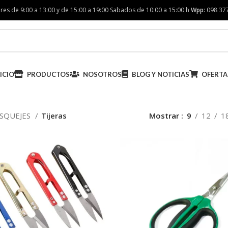
res de 9:00 a 13:00 y de 15:00 a 19:00 Sabados de 10:00 a 15:00 h
Wpp:
098 37
ICIO
PRODUCTOS
NOSOTROS
BLOG Y NOTICIAS
OFERTA
SQUEJES
Tijeras
Mostrar
9
12
1