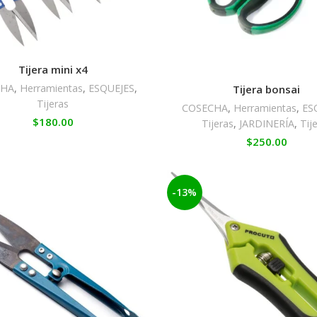
Tijera mini x4
CHA
,
Herramientas
,
ESQUEJES
,
Tijera bonsai
Tijeras
COSECHA
,
Herramientas
,
ES
$
180.00
Tijeras
,
JARDINERÍA
,
Tij
$
250.00
-13%