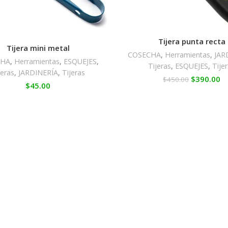
Tijera punta recta
Tijera mini metal
COSECHA
,
Herramientas
,
JAR
CHA
,
Herramientas
,
ESQUEJES
,
Tijeras
,
ESQUEJES
,
Tije
jeras
,
JARDINERÍA
,
Tijeras
$
390.00
$
450.00
$
45.00