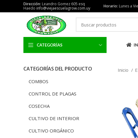
Dirección:
Leandro Gomez 605 esq
Horario:
Lunes a Vie
Haedo
info@viejaescuelagrow.com.uy
CATEGORÍAS
IN
CATEGORÍAS DEL PRODUCTO
Inicio
E
COMBOS
CONTROL DE PLAGAS
COSECHA
CULTIVO DE INTERIOR
CULTIVO ORGÁNICO