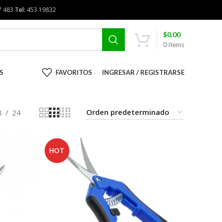
7 483
Tel:
453 19832
$
0.00
0
items
S
FAVORITOS
INGRESAR / REGISTRARSE
8
24
HOT