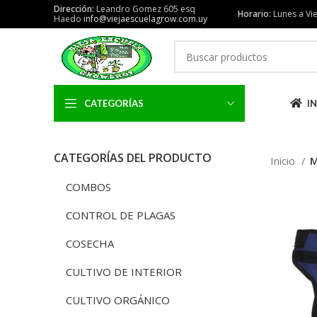
Dirección:
Leandro Gomez 605 esq
Horario:
Lunes a Vie
Haedo
info@viejaescuelagrow.com.uy
CATEGORÍAS
IN
CATEGORÍAS DEL PRODUCTO
Inicio
M
COMBOS
CONTROL DE PLAGAS
COSECHA
CULTIVO DE INTERIOR
CULTIVO ORGÁNICO