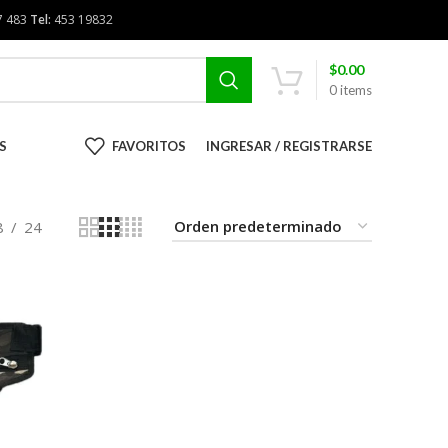
7 483
Tel:
453 19832
$
0.00
0
items
S
FAVORITOS
INGRESAR / REGISTRARSE
8
24