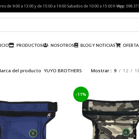
res de 9:00 a 13:00 y de 15:00 a 19:00 Sabados de 10:00 a 15:00 h
Wpp:
098 37
ICIO
PRODUCTOS
NOSOTROS
BLOG Y NOTICIAS
OFERTA
arca del producto
YUYO BROTHERS
Mostrar
9
12
1
-11%