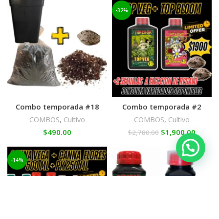
-32%
Combo temporada #18
Combo temporada #2
COMBOS
,
Cultivo
COMBOS
,
Cultivo
$
490.00
$
1,900.00
$
2,780.00
-14%