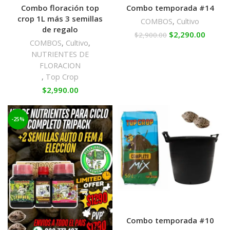
Combo floración top
Combo temporada #14
crop 1L más 3 semillas
COMBOS
,
Cultivo
de regalo
$
2,290.00
$
2,900.00
COMBOS
,
Cultivo
,
NUTRIENTES DE
FLORACION
,
Top Crop
$
2,990.00
-25%
Combo temporada #10