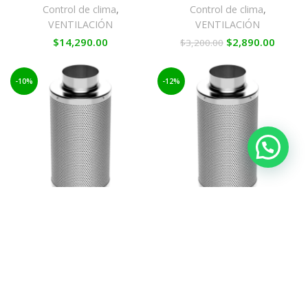
Control de clima
,
Control de clima
,
VENTILACIÓN
VENTILACIÓN
$
14,290.00
$
2,890.00
$
3,200.00
-10%
-12%
Filtro de Carbono 6″
Filtro de Carbono 8″
150MM – 384 M3/H Para
200MM – 912 M3/H Para
indoor de hasta 120×120
indoor de hasta
240x120x200
CULTIVO DE INTERIOR
,
CULTIVO DE INTERIOR
,
Control de clima
,
Control de clima
,
VENTILACIÓN