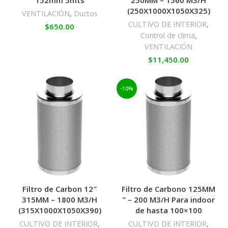
152mm 5mts
250MM – 1560 M3/H
(250X1000X1050X325)
VENTILACIÓN
,
Ductos
CULTIVO DE INTERIOR
,
$
650.00
Control de clima
,
VENTILACIÓN
$
11,450.00
-10%
Filtro de Carbon 12″
Filtro de Carbono 125MM
315MM – 1800 M3/H
” – 200 M3/H Para indoor
(315X1000X1050X390)
de hasta 100×100
CULTIVO DE INTERIOR
,
CULTIVO DE INTERIOR
,