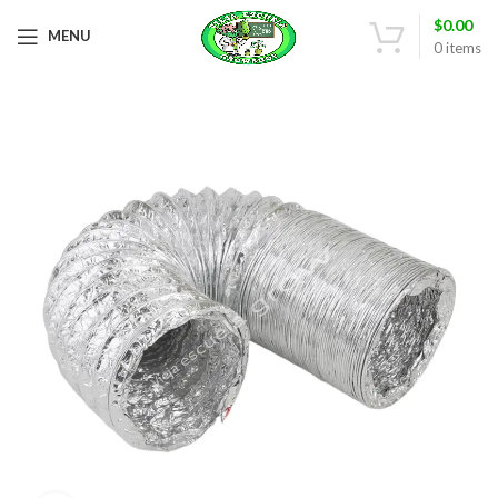
$
0.00
MENU
0
items