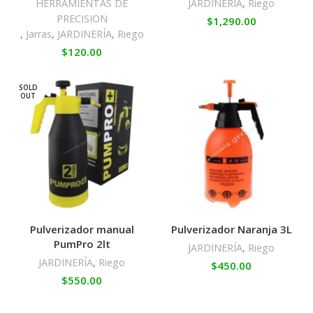
HERRAMIENTAS DE
JARDINERÍA
,
Riego
PRECISION
$
1,290.00
,
Jarras
,
JARDINERÍA
,
Riego
$
120.00
SOLD
OUT
Pulverizador manual
Pulverizador Naranja 3L
PumPro 2lt
JARDINERÍA
,
Riego
JARDINERÍA
,
Riego
$
450.00
$
550.00