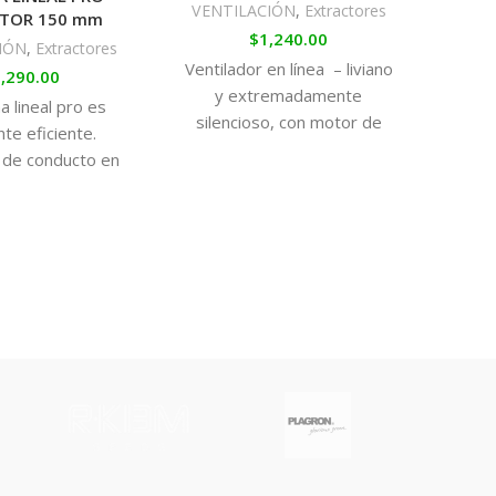
VENTILACIÓN
,
Extractores
TOR 150 mm
$
1,240.00
IÓN
,
Extractores
VEN
Ventilador en línea – liviano
,290.00
y extremadamente
a lineal pro es
El ex
silencioso, con motor de
te eficiente.
un 
cobre que entrega una
r de conducto en
Dis
mayor eficiencia en la
dos velocidades
pres
extracción de aire.
 con un motor
ce
o con cuchillas
acia atrás que se
ado de manera
 la carcasa. El
ositivo es
ente silencioso
e cambia a baja
locidad.