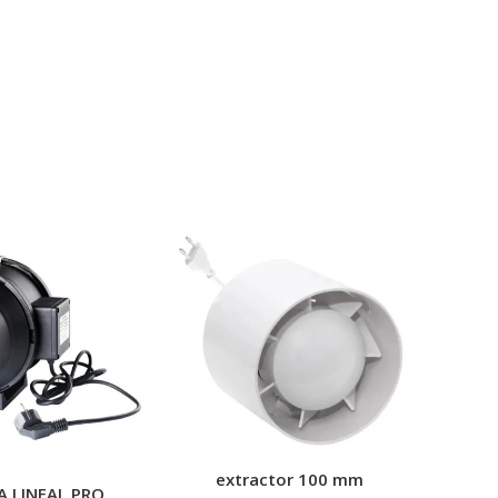
extractor 100 mm
A LINEAL PRO
Extr