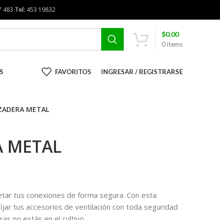
7 483
Tel:
453 19832
$
0.00
0
items
S
FAVORITOS
INGRESAR / REGISTRARSE
ZADERA METAL
A METAL
etar tus conexiones de forma segura. Con esta
jar tus accesorios de ventilación con toda seguridad
as no estás en el cultivo.