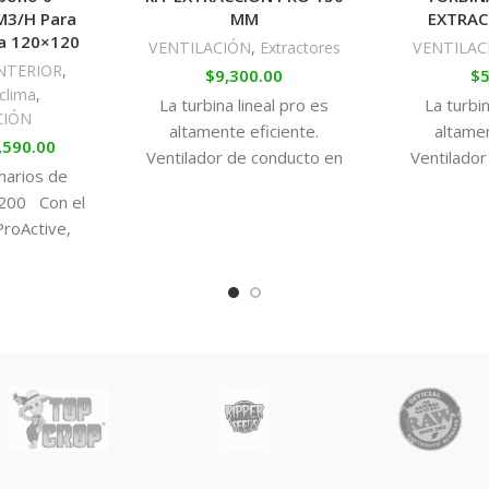
M3/H Para
MM
EXTRAC
ta 120×120
VENTILACIÓN
,
Extractores
VENTILAC
NTERIOR
,
$
9,300.00
$
5
clima
,
La turbina lineal pro es
La turbin
CIÓN
altamente eficiente.
altamen
,590.00
Ventilador de conducto en
Ventilado
marios de
línea de dos velocidades
línea de 
200 Con el
equipado con un motor
equipado
ProActive,
centrífugo con cuchillas
centrífug
ultivo más
curvadas hacia atrás que se
curvadas h
vo de las
ha adaptado de manera
ha adapt
 vecinos. El
óptima a la carcasa. El
óptima a
 mejora la
dispositivo es
disp
trado gracias
extremadamente silencioso
extremadam
rbón Activo
cuando se cambia a baja
cuando s
l tiene un
velocidad.
ve
 un 25% más
 de olores