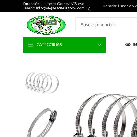
Dirección:
Leandro Gomez 605 esq
Horario:
Lunes a Vie
Haedo
info@viejaescuelagrow.com.uy
CATEGORÍAS
IN