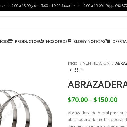
res de 9:00 a 13:00 y de 15:00 a 19:00 Sabados de 10:00 a 15:00 h
Wpp:
098 37
ICIO
PRODUCTOS
NOSOTROS
BLOG Y NOTICIAS
OFERTA
Inicio
VENTILACIÓN
ABRA
ABRAZADER
$
70.00
-
$
150.00
Abrazadera de metal para suj
abrazadera de metal, podrás fi
de que no se va a soltar mientr