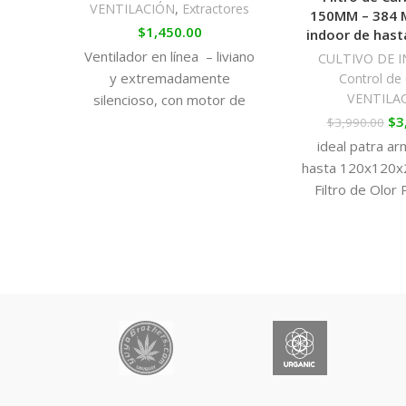
VENTILACIÓN
,
Extractores
150MM – 384 
$
1,450.00
indoor de has
Ventilador en línea – liviano
CULTIVO DE I
y extremadamente
Control de 
VENTILA
silencioso, con motor de
$
3
cobre que entrega una
$
3,990.00
mayor eficiencia en la
ideal patra ar
extracción de aire.
hasta 120x120x
Filtro de Olor 
mantendrás tu c
seguro y a sal
sospechas de tus
Filtro de Olor
eficiencia de fil
a que utiliza Ca
de Coco, el cua
rendimiento de
que los filtros