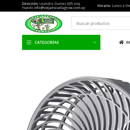
Dirección:
Leandro Gomez 605 esq
Horario:
Lunes a Vie
Haedo
info@viejaescuelagrow.com.uy
CATEGORÍAS
IN