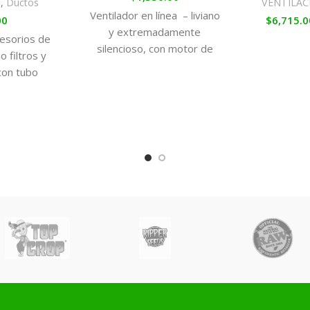
N
,
Ductos
VENTILAC
Ventilador en línea – liviano
00
$
6,715.0
y extremadamente
esorios de
silencioso, con motor de
 filtros y
cobre que entrega una
con tubo
mayor eficiencia en la
parado para
extracción de aire.
portar altas
caudales de