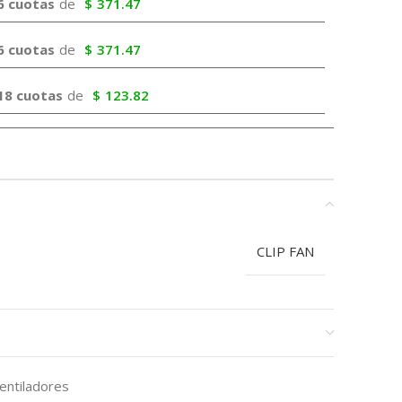
6 cuotas
de
$
371.47
6 cuotas
de
$
371.47
18 cuotas
de
$
123.82
CLIP FAN
entiladores