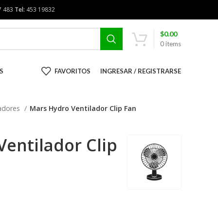
7 483
Tel:
453 19832
$
0.00
0
items
S
FAVORITOS
INGRESAR / REGISTRARSE
ladores
Mars Hydro Ventilador Clip Fan
entilador Clip