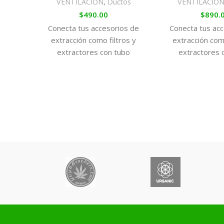
VENTILACIÓN
,
Ductos
VENTILACIÓ
$
490.00
$
890.
Conecta tus accesorios de
Conecta tus acc
extracción como filtros y
extracción como
extractores con tubo
extractores 
Aluconnect, preparado para
Aluconnect, pre
ser flexible y soportar altas
ser flexible y so
temperaturas y caudales de
temperaturas y 
aire.
aire.