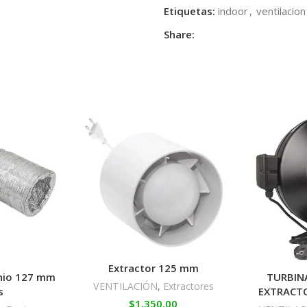
Etiquetas:
indoor
,
ventilacion
Share:
Extractor 125 mm
nio 127 mm
TURBIN
VENTILACIÓN
,
Extractores
s
EXTRACT
$
1,350.00