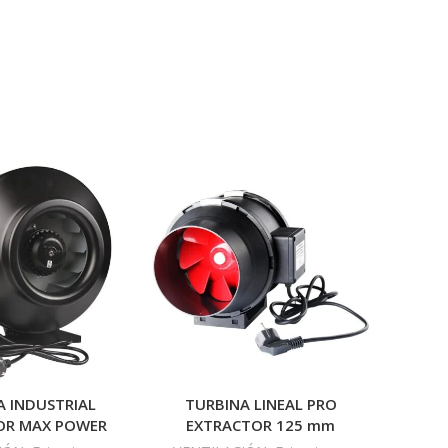
-10%
A INDUSTRIAL
TURBINA LINEAL PRO
Fi
OR MAX POWER
EXTRACTOR 125 mm
150
indo