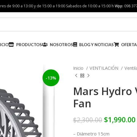
res de 9:00 a 13:00 y de 15:00 a 19:00 Sabados de 10:00 a 15:00 h
Wpp:
098 37
ICIO
PRODUCTOS
NOSOTROS
BLOG Y NOTICIAS
OFERTA
Inicio
VENTILACIÓN
Venti
-13%
Mars Hydro V
Fan
$
1,990.00
$
2,300.00
– Diámetro 15cm