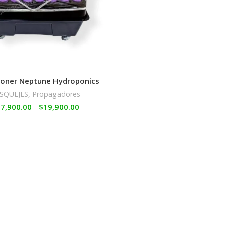
loner Neptune Hydroponics
SQUEJES
,
Propagadores
$
7,900.00
-
$
19,900.00