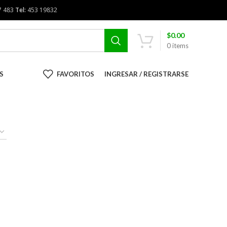
7 483
Tel:
453 19832
$
0.00
0
items
S
FAVORITOS
INGRESAR / REGISTRARSE