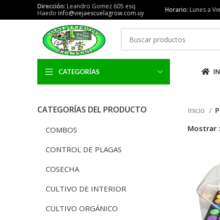
Dirección:
Leandro Gomez 605 esq
Horario:
Lunes a Vie
Haedo
info@viejaescuelagrow.com.uy
CATEGORÍAS
IN
CATEGORÍAS DEL PRODUCTO
Inicio
P
Mostrar
COMBOS
CONTROL DE PLAGAS
COSECHA
CULTIVO DE INTERIOR
CULTIVO ORGÁNICO