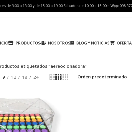
res de 9:00 a 13:00 y de 15:00 a 19:00 Sabados de 10:00 a 15:00 h
Wpp:
098 37
ICIO
PRODUCTOS
NOSOTROS
BLOG Y NOTICIAS
OFERTA
roductos etiquetados “aereoclonadora”
9
12
18
24