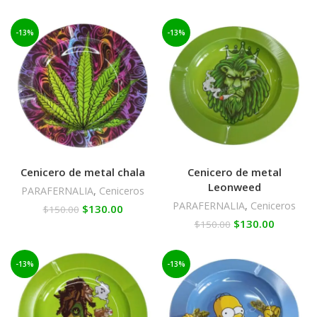
-13%
-13%
Cenicero de metal chala
Cenicero de metal
Leonweed
PARAFERNALIA
,
Ceniceros
PARAFERNALIA
,
Ceniceros
$
130.00
$
150.00
$
130.00
$
150.00
-13%
-13%