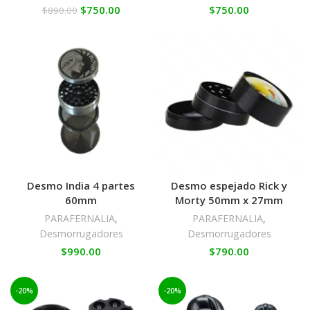
$
750.00
$
750.00
$
890.00
Desmo India 4 partes
Desmo espejado Rick y
60mm
Morty 50mm x 27mm
PARAFERNALIA
,
PARAFERNALIA
,
Desmorrugadores
Desmorrugadores
$
990.00
$
790.00
-20%
-20%