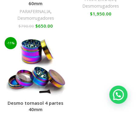
60mm
Desmorrugadores
PARAFERNALIA
,
$
1,950.00
Desmorrugadores
$
650.00
$
790.00
-11%
Desmo tornasol 4 partes
40mm
Desmorrugadores
$
790.00
$
890.00