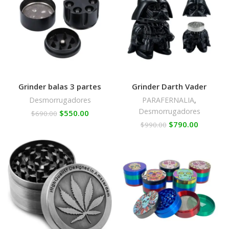
Grinder balas 3 partes
Grinder Darth Vader
Desmorrugadores
PARAFERNALIA
,
Desmorrugadores
$
550.00
$
690.00
$
790.00
$
990.00