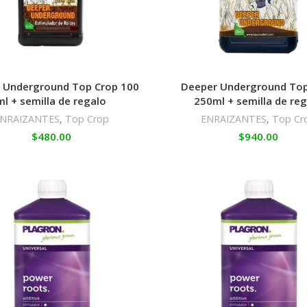
 Underground Top Crop 100
Deeper Underground Top
ml + semilla de regalo
250ml + semilla de re
NRAIZANTES
,
Top Crop
ENRAIZANTES
,
Top Cr
$
480.00
$
940.00