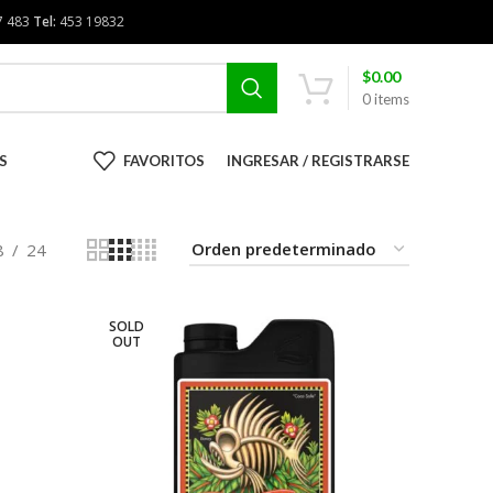
7 483
Tel:
453 19832
$
0.00
0
items
S
FAVORITOS
INGRESAR / REGISTRARSE
8
24
SOLD
OUT