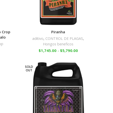
 Crop
Piranha
galo
aditivo
,
CONTROL DE PLAGAS
,
op
Hongos beneficos
$
1,745.00
-
$
5,790.00
SOLD
OUT