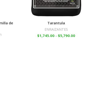
illa de
Tarantula
ENRAIZANTES
n
$
1,745.00
-
$
5,790.00