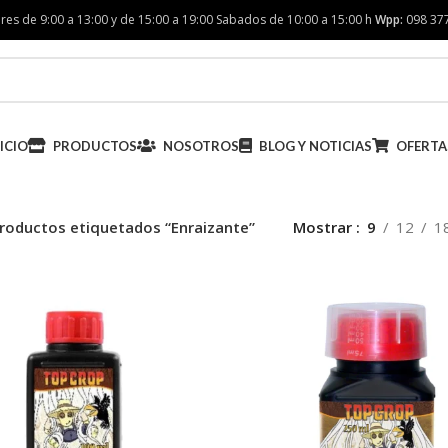
res de 9:00 a 13:00 y de 15:00 a 19:00 Sabados de 10:00 a 15:00 h
Wpp:
098 37
ICIO
PRODUCTOS
NOSOTROS
BLOG Y NOTICIAS
OFERTA
roductos etiquetados “Enraizante”
Mostrar
9
12
1