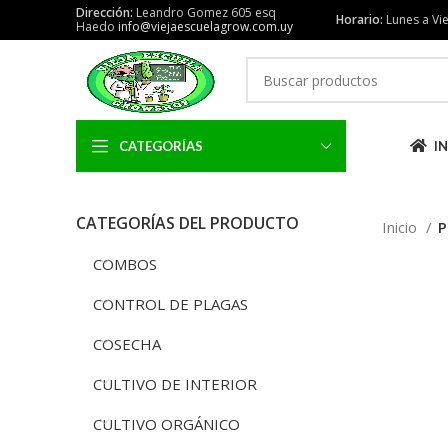
Dirección:
Leandro Gomez 605 esq
Horario:
Lunes a Vie
Haedo
info@viejaescuelagrow.com.uy
CATEGORÍAS
IN
CATEGORÍAS DEL PRODUCTO
Inicio
P
COMBOS
CONTROL DE PLAGAS
COSECHA
CULTIVO DE INTERIOR
CULTIVO ORGÁNICO