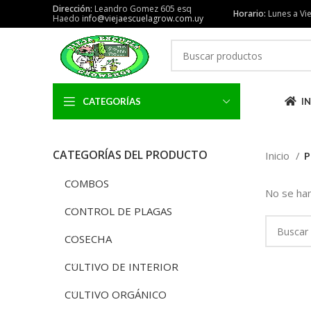
Dirección:
Leandro Gomez 605 esq
Horario:
Lunes a Vie
Haedo
info@viejaescuelagrow.com.uy
CATEGORÍAS
IN
CATEGORÍAS DEL PRODUCTO
Inicio
P
COMBOS
No se han
CONTROL DE PLAGAS
COSECHA
CULTIVO DE INTERIOR
CULTIVO ORGÁNICO