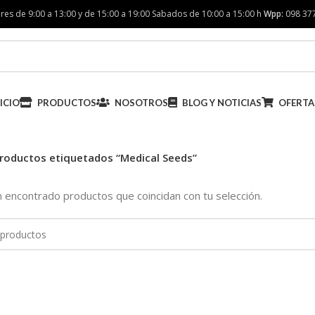
res de 9:00 a 13:00 y de 15:00 a 19:00 Sabados de 10:00 a 15:00 h
Wpp:
098 37
ICIO
PRODUCTOS
NOSOTROS
BLOG Y NOTICIAS
OFERTA
roductos etiquetados “Medical Seeds”
 encontrado productos que coincidan con tu selección.