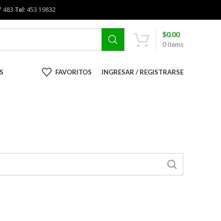
7 483
Tel:
453 19832
$
0.00
0
items
S
FAVORITOS
INGRESAR / REGISTRARSE