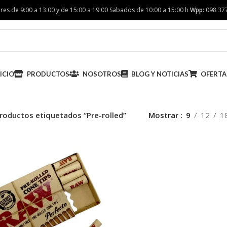
res de 9:00 a 13:00 y de 15:00 a 19:00 Sabados de 10:00 a 15:00 h
Wpp:
098 37
ICIO
PRODUCTOS
NOSOTROS
BLOG Y NOTICIAS
OFERTA
roductos etiquetados “Pre-rolled”
Mostrar
9
12
1