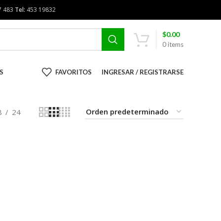
7 483
Tel:
453 19832
$
0.00
0
items
S
FAVORITOS
INGRESAR / REGISTRARSE
8
24