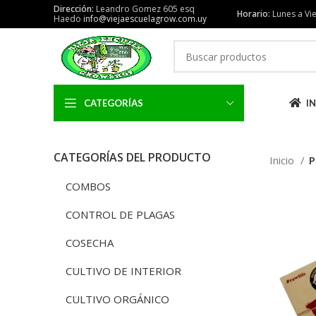
Dirección:
Leandro Gomez 605 esq
Horario:
Lunes a Vie
Haedo
info@viejaescuelagrow.com.uy
CATEGORÍAS
IN
CATEGORÍAS DEL PRODUCTO
Inicio
P
COMBOS
CONTROL DE PLAGAS
COSECHA
CULTIVO DE INTERIOR
CULTIVO ORGÁNICO