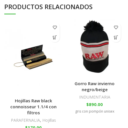
PRODUCTOS RELACIONADOS
Gorro Raw invierno
negro/beige
INDUMENTARIA
Hojillas Raw black
$
890.00
connoisseur 1.1/4 con
gris con pompón unisex
filtros
PARAFERNALIA
,
Hojillas
$
170.00