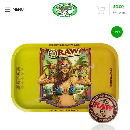
$
0.00
MENU
0
items
-19%