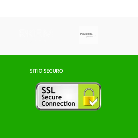
la planta, mejora
la floración y
maximiza su
producción
SITIO SEGURO