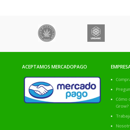
la planta, mejora
la floración y
maximiza su
producción
ACEPTAMOS MERCADOPAGO
EMPRES
Comprá
Pregun
Cómo c
Grow?
Trabaj
Nosotr