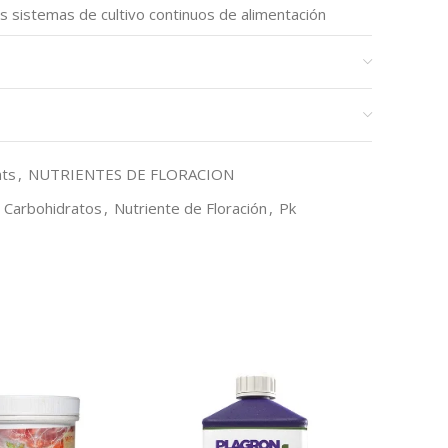
os sistemas de cultivo continuos de alimentación
 por goteo y emisores, NFT, inundación y drenaje, y
nts
,
NUTRIENTES DE FLORACION
Carbohidratos
,
Nutriente de Floración
,
Pk
-11%