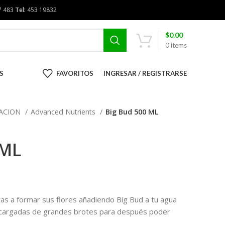
7 483
Tel:
453 19832
$
0.00
0
items
S
FAVORITOS
INGRESAR / REGISTRARSE
RACION
Advanced Nutrients
Big Bud 500 ML
 ML
tas a formar sus flores añadiendo Big Bud a tu agua
n cargadas de grandes brotes para después poder