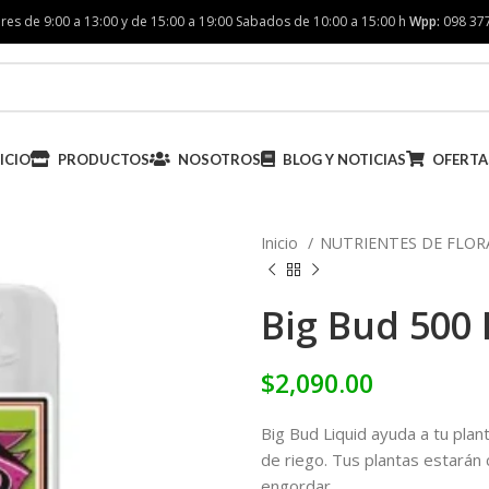
res de 9:00 a 13:00 y de 15:00 a 19:00 Sabados de 10:00 a 15:00 h
Wpp:
098 37
ICIO
PRODUCTOS
NOSOTROS
BLOG Y NOTICIAS
OFERTA
Inicio
NUTRIENTES DE FLO
Big Bud 500
$
2,090.00
Big Bud Liquid ayuda a tu plan
de riego. Tus plantas estará
engordar.