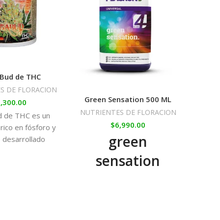
Bu
s
Bud de THC
NUTRI
S DE FLORACION
Green Sensation 500 ML
,300.00
$
NUTRIENTES DE FLORACION
 de THC es un
Bud P
$
6,990.00
 rico en fósforo y
tres 
green
, desarrollado
c
ente para la fase
sensation
alime
e de las plantas
fase 
a, gracias al que
a
4-en-1: Mejora el
mos maximizar el
cosec
suelo, aumenta
 el peso de los
ogollos.
la resistencia de