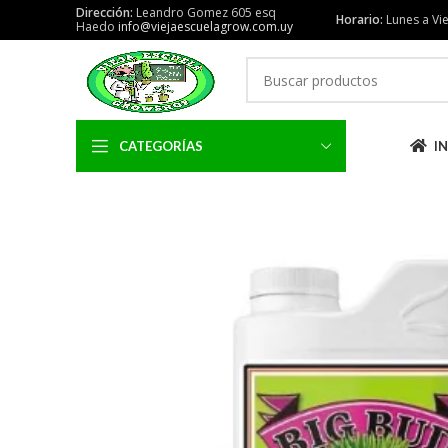
Dirección:
Leandro Gomez 605 esq
Horario:
Lunes a Vie
Haedo
info@viejaescuelagrow.com.uy
CATEGORÍAS
IN