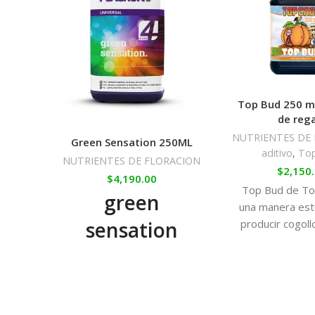
Top Bud 250 ml
de reg
NUTRIENTES DE
Green Sensation 250ML
aditivo
,
Top
NUTRIENTES DE FLORACION
$
2,150
$
4,190.00
Top Bud de To
green
una manera es
sensation
producir cogoll
tamaño, con
resinoso y aro
4-en-1: Mejora el
y penetra
suelo, aumenta
la resistencia de