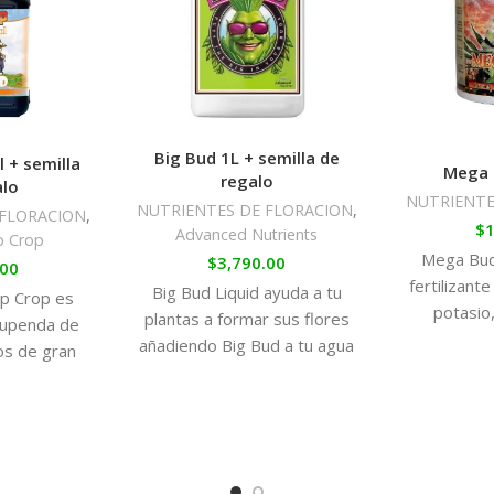
Big Bud 1L + semilla de
 + semilla
Mega 
regalo
alo
NUTRIENTE
NUTRIENTES DE FLORACION
,
 FLORACION
,
$
1
Advanced Nutrients
 Crop
Mega Bud
$
3,790.00
.00
fertilizante
Big Bud Liquid ayuda a tu
p Crop es
potasio
plantas a formar sus flores
tupenda de
específicam
añadiendo Big Bud a tu agua
os de gran
de engord
de riego. Tus plantas
 aspecto
de marihuan
estarán cargadas de
ma profundo
conseguire
grandes brotes para
nte.
tamaño y
después poder engordar.
c