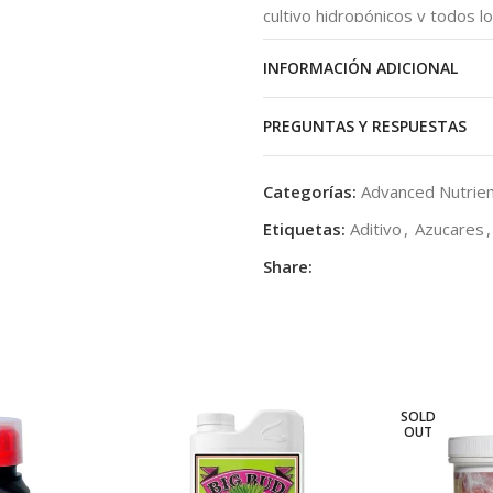
cultivo hidropónicos y todos l
líquida, como aeroponía, riego
cultivo en aguas profundas.
INFORMACIÓN ADICIONAL
PREGUNTAS Y RESPUESTAS
Categorías:
Advanced Nutrie
Etiquetas:
Aditivo
,
Azucares
,
Share:
SOLD
OUT