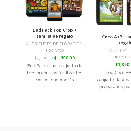
Bud Pack Top Crop +
semilla de regalo
Coco A+B + s
regal
NUTRIENTES DE FLORACION
,
Top Crop
NUTRIENT
HIDROPO
$
1,690.00
$
1,890.00
$
1,350
Bud Pack es un conjunto de
Top Coco A+
tres productos fertilizantes
conjunto de dos f
con los que podrás
preparados para
alimentar tus plantas en la
en coco. Con ell
fase de floración. Con estos
proporcionar a
abonos conseguirás
cepas el alim
cosechas de un gran peso y
necesitan en to
calidad.
vital.