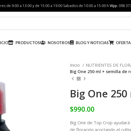
res de 9:00 a 13:00 y de 15:00 a 19:00 Sabados de 10:00 a 15:00 h
Wpp:
098 37
ICIO
PRODUCTOS
NOSOTROS
BLOG Y NOTICIAS
OFERTA
Inicio
NUTRIENTES DE FLO
Big One 250 ml + semilla de 
Big One 250 
$
990.00
Big One de Top Crop ayudará a
de floración acortando el cultiv