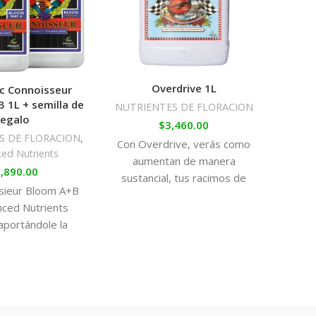
aplicación, en plantas sativas realizar 2 riegos.
CA
Overdrive 1L
c Connoisseur
 1L + semilla de
NUTRI
NUTRIENTES DE FLORACION
regalo
$
3,460.00
S DE FLORACION
,
Con Overdrive, verás como
ed Nutrients
Boost
aumentan de manera
,890.00
es un
sustancial, tus racimos de
sieur Bloom A+B
esti
cogollos. Utilízalo en la 2º
ced Nutrients
flor
etapa de floración, cuando
aportándole la
para
sólo queda engordar tus
 de floración de
h
flores y verás su
Combinado con los
Cons
rendimiento.
uctos Advanced,
rás cosechas
les hasta ahora.