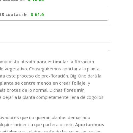
18 cuotas
de
$
61.6
ompuesto
ideado para estimular la floración
o vegetativo. Conseguiremos aportar a la planta,
ra este proceso de pre-floración. Big One dará la
 planta se centre menos en crear follaje
, y
s brotes de lo normal. Dichas flores irán
dejar a la planta completamente llena de cogollos
ltivadores que no quieran plantas demasiado
quier incidencia que pudiera ocurrir.
Aportaremos
 vitales
para el desarrollo de las colas, los cuales