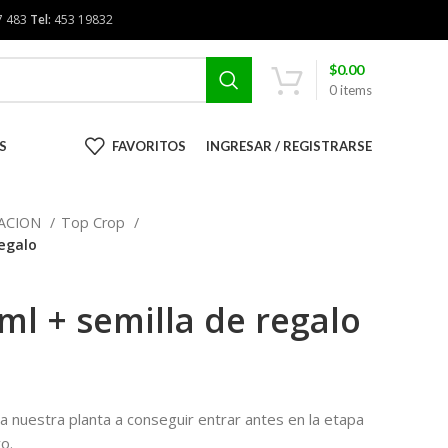
7 483
Tel:
453 19832
$
0.00
0
items
S
FAVORITOS
INGRESAR / REGISTRARSE
RACION
Top Crop
regalo
ml + semilla de regalo
 nuestra planta a conseguir entrar antes en la etapa
o.