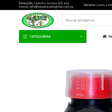
Dirección:
Leandro Gomez 605 esq
Horario:
Lunes a Vie
Haedo
info@viejaescuelagrow.com.uy
CATEGORÍAS
IN