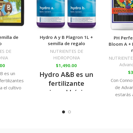
radicular.
En plantas índicas, una sola 
Componentes
de Big One:
0,7% Fósforo.
emilla de
Hydro A y B Plagron 1L +
PH Perfe
o
semilla de regalo
Bloom A + B
0,4% Nitrógeno.
ES DE
NUTRIENTES DE
2,5% Potasio.
NIA
HIDROPONIA
NUTRIENTE
Advanc
.00
$
1,490.00
$
3
Hydro A&B es un
B es un
Con Conno
ertilizantes
fertilizante
de Advan
 el cultivo
mineral básico
estarás 
os podremos
altamente
mejor base
 nuestras
concentrado, que
la marca. 
ento que
demás prod
do su ciclo
se utiliza en las
obtend
fases de
inimaginab