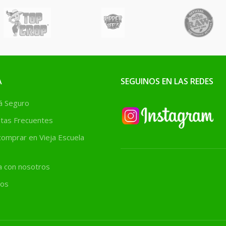
crecimiento y
floración de la
planta. Contiene
todos los
oligoelementos en
una forma
A
SEGUINOS EN LAS REDES
rápidamente
 Seguro
absorbible
tas Frecuentes
(quelatada).
omprar en Vieja Escuela
a con nosotros
os