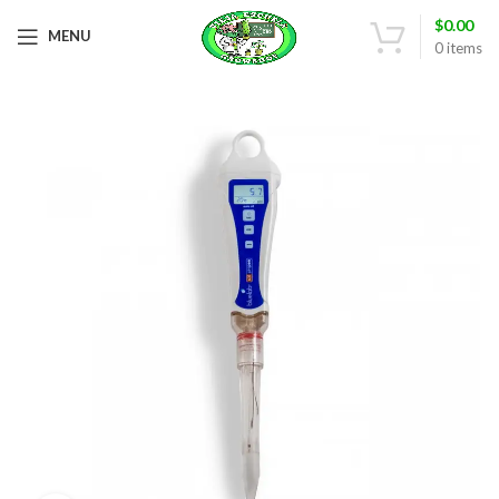
$
0.00
MENU
0
items