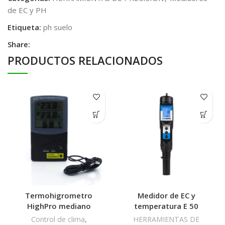
de EC y PH
Etiqueta:
ph suelo
Share:
PRODUCTOS RELACIONADOS
Termohigrometro
Medidor de EC y
HighPro mediano
temperatura E 50
Control de clima
,
HERRAMIENTAS DE