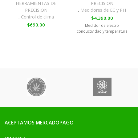
HERRAMIENTAS DE
PRECISION
PRECISION
,
Medidores de EC y PH
,
Control de clima
$
4,390.00
$
690.00
Medidor de electro
conductividad y temperatura
ACEPTAMOS MERCADOPAGO