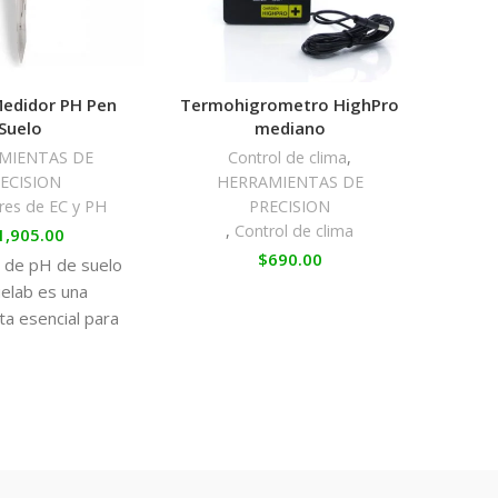
Medidor PH Pen
Termohigrometro HighPro
Suelo
mediano
H
MIENTAS DE
Control de clima
,
ECISION
HERRAMIENTAS DE
,
Jarr
res de EC y PH
PRECISION
,
Control de clima
1,905.00
JA
$
690.00
 de pH de suelo
PL
uelab es una
ta esencial para
r agricultor o
ro que desee
r mediciones
el pH del suelo.