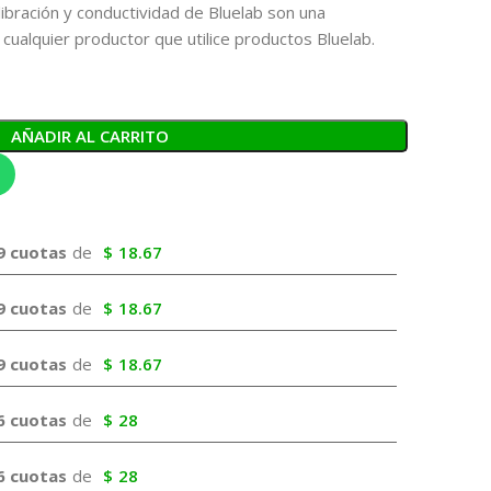
ibración y conductividad de Bluelab son una
cualquier productor que utilice productos Bluelab.
AÑADIR AL CARRITO
9 cuotas
de
$
18.67
9 cuotas
de
$
18.67
9 cuotas
de
$
18.67
6 cuotas
de
$
28
6 cuotas
de
$
28