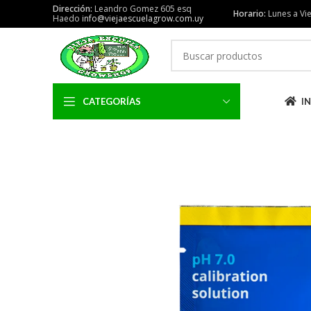
Dirección:
Leandro Gomez 605 esq
Horario:
Lunes a Vie
Haedo
info@viejaescuelagrow.com.uy
CATEGORÍAS
IN