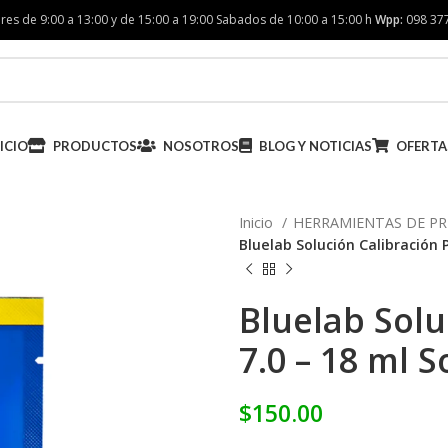
res de 9:00 a 13:00 y de 15:00 a 19:00 Sabados de 10:00 a 15:00 h
Wpp:
098 37
ICIO
PRODUCTOS
NOSOTROS
BLOG Y NOTICIAS
OFERTA
Inicio
HERRAMIENTAS DE PR
Bluelab Solución Calibración 
Bluelab Solu
7.0 – 18 ml 
$
150.00