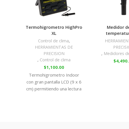
Termohigrometro HighPro
Medidor d
XL
temperatu
Control de clima
,
HERRAMIEN
HERRAMIENTAS DE
PRECIS
PRECISION
,
Medidores d
,
Control de clima
$
4,490
$
1,100.00
Termohigrometro Indoor
con gran pantalla LCD (9 x 6
cm) permitiendo una lectura
rápida y ordenada de datos
climático. La