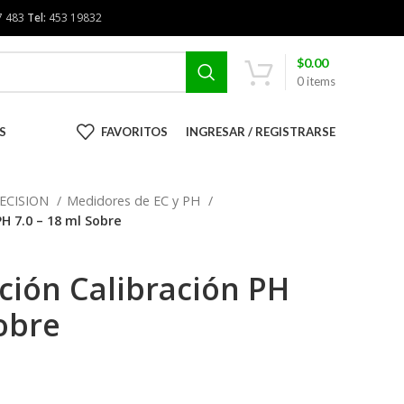
7 483
Tel:
453 19832
$
0.00
0
items
S
FAVORITOS
INGRESAR / REGISTRARSE
ECISION
Medidores de EC y PH
PH 7.0 – 18 ml Sobre
ción Calibración PH
Sobre