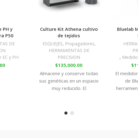
e PH y
Culture Kit Athena cultivo
Bluelab 
ra P50
de tejidos
TAS DE
ESQUEJES
,
Propagadores
,
HERRA
ION
HERRAMIENTAS DE
PR
e EC y PH
PRECISION
,
Medido
.00
$
135,000.00
$
1
Almacene y conserve todas
El medidor
sus genéticas en un espacio
de Bl
muy reducido. El
herramien
procedimiento de cultivo de
cualquie
tejidos Athena® revitaliza la
jardine
obtene
precisas d