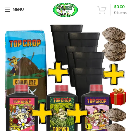
$
0.00
MENU
0
items