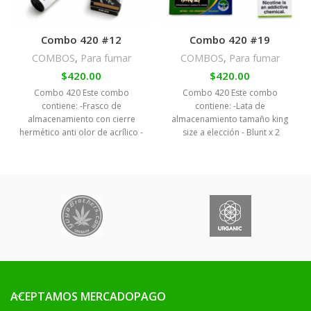
Combo 420 #12
Combo 420 #19
COMBOS
,
Para fumar
COMBOS
,
Para fumar
$
420.00
$
420.00
Combo 420 Este combo
Combo 420 Este combo
contiene: -Frasco de
contiene: -Lata de
almacenamiento con cierre
almacenamiento tamaño king
hermético anti olor de acrílico -
size a elección - Blunt x 2
Hojillas India black tamaño king
unidades sabor a elección -
size -Encendedor Clipper
Hojilla de celulosa -Hojilla rosa
modelo a elección
con filtros tamaño 1 1/4 -
Hojillas hornet orgánicas con
filtro tamaño 1 1/4 -2 Filtros bio
degradables
ACEPTAMOS MERCADOPAGO