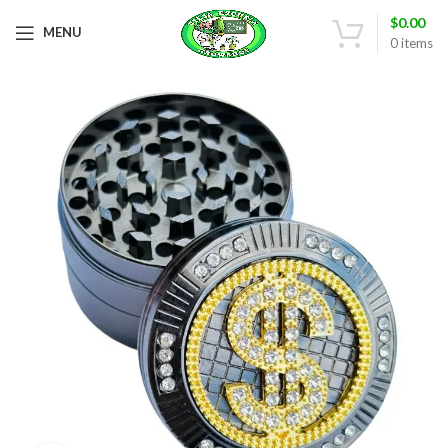
$
0.00
MENU
0
items