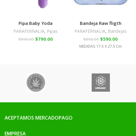
Pipa Baby Yoda
Bandeja Raw fligth
PARAFERNALIA
,
Pipas
PARAFERNALIA
,
Bandejas
$
790.00
$
590.00
$
890.00
$
890.00
MEDIDAS: 17.5 X 27.5 Cm
ACEPTAMOS MERCADOPAGO
EMPRESA