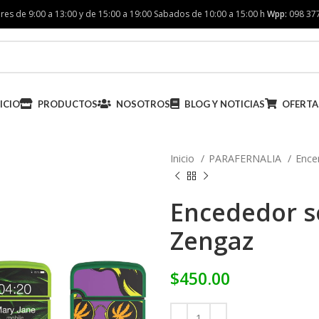
res de 9:00 a 13:00 y de 15:00 a 19:00 Sabados de 10:00 a 15:00 h
Wpp:
098 37
ICIO
PRODUCTOS
NOSOTROS
BLOG Y NOTICIAS
OFERTA
Inicio
PARAFERNALIA
Ence
Encededor so
Zengaz
$
450.00