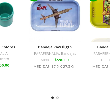
 Colores
Bandeja Raw fligth
Bandej
ALIA
,
PARAFERNALIA
,
Bandejas
PARAFER
iento
$
590.00
$
890.00
$
850.
50.00
MEDIDAS: 17.5 X 27.5 Cm
MEDIDAS :