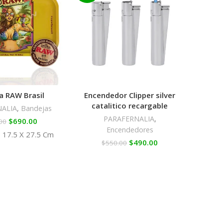
a RAW Brasil
Encendedor Clipper silver
RA
catalitico recargable
NALIA
,
Bandejas
PA
PARAFERNALIA
,
$
690.00
00
Encendedores
 17.5 X 27.5 Cm
21 bo
$
490.00
$
550.00
cart
c
pequ
para 
canut
boqu
cart