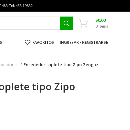
7 483
Tel:
453 19832
$
0.00
0
items
S
FAVORITOS
INGRESAR / REGISTRARSE
ndedores
Encededor soplete tipo Zipo Zengaz
plete tipo Zipo