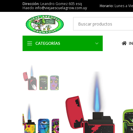
Dirección:
Leandro Gomez 605 esq
Horario:
Lunes a Vie
Haedo
info@viejaescuelagrow.com.uy
CATEGORÍAS
IN