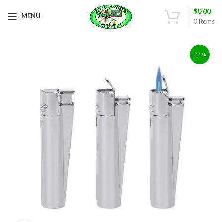
$
0.00
MENU
0
items
-11%