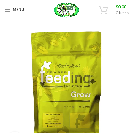
$
0.00
MENU
0
items