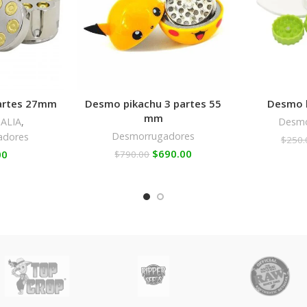
artes 27mm
Desmo pikachu 3 partes 55
Desmo h
mm
ALIA
,
Desmo
Desmorrugadores
adores
$
250.
$
690.00
00
$
790.00