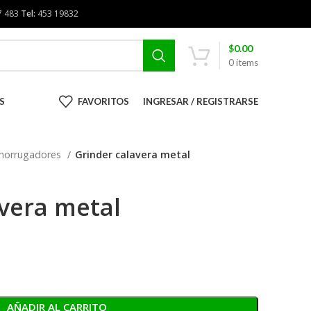
7 483
Tel:
453 19832
$
0.00
0
items
S
FAVORITOS
INGRESAR / REGISTRARSE
morrugadores
Grinder calavera metal
vera metal
AÑADIR AL CARRITO