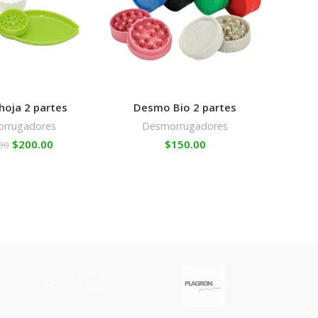
Des
oja 2 partes
Desmo Bio 2 partes
rrugadores
Desmorrugadores
$
200.00
$
150.00
00