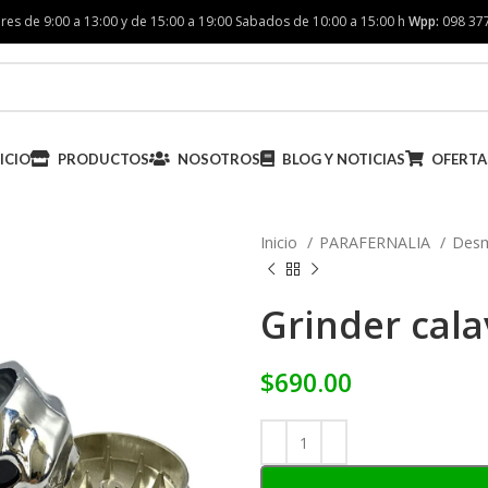
res de 9:00 a 13:00 y de 15:00 a 19:00 Sabados de 10:00 a 15:00 h
Wpp:
098 37
ICIO
PRODUCTOS
NOSOTROS
BLOG Y NOTICIAS
OFERTA
Inicio
PARAFERNALIA
Des
Grinder cala
$
690.00