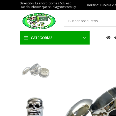
Dirección:
Leandro Gomez 605 esq
Horario:
Lunes a Vie
Haedo
info@viejaescuelagrow.com.uy
CATEGORÍAS
IN