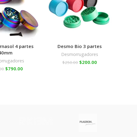
nasol 4 partes
Desmo Bio 3 partes
Gri
40mm
Desmorrugadores
rrugadores
$
200.00
$
250.00
$
790.00
00