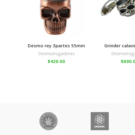
Desmo rey 3partes 55mm
Grinder calav
Desmorrugadores
Desmorrug
$
420.00
$
690.