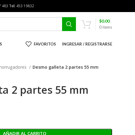
7 483
Tel:
453 19832
$
0.00
0
items
S
FAVORITOS
INGRESAR / REGISTRARSE
morrugadores
Desmo galleta 2 partes 55 mm
ta 2 partes 55 mm
AÑADIR AL CARRITO