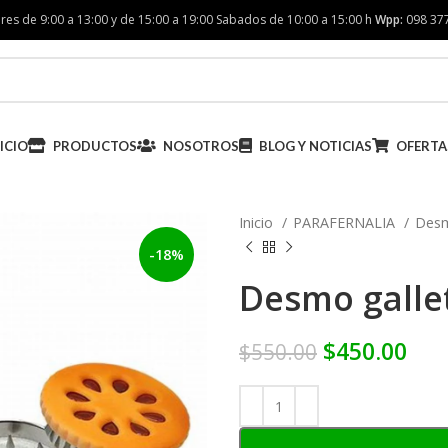
res de 9:00 a 13:00 y de 15:00 a 19:00 Sabados de 10:00 a 15:00 h
Wpp:
098 37
ICIO
PRODUCTOS
NOSOTROS
BLOG Y NOTICIAS
OFERTA
Inicio
PARAFERNALIA
Des
-18%
Desmo galle
$
450.00
$
550.00