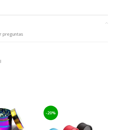
ar preguntas
l
-20%
-16%