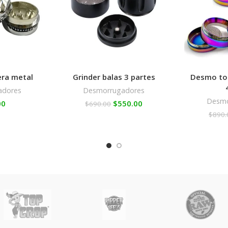
era metal
Grinder balas 3 partes
Desmo tor
adores
Desmorrugadores
Desmo
00
$
550.00
$
690.00
$
890.