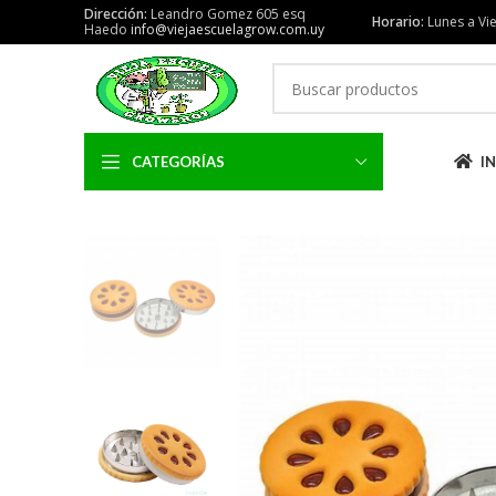
Dirección:
Leandro Gomez 605 esq
Horario:
Lunes a Vie
Haedo
info@viejaescuelagrow.com.uy
CATEGORÍAS
IN