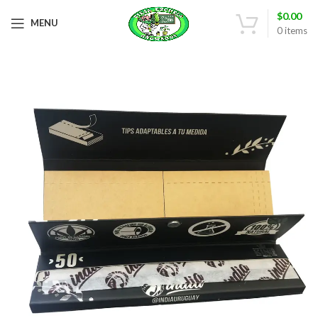
$
0.00
MENU
0
items