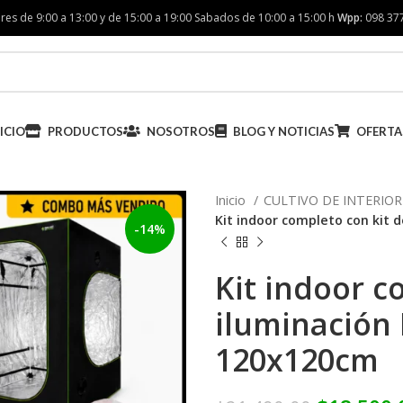
res de 9:00 a 13:00 y de 15:00 a 19:00 Sabados de 10:00 a 15:00 h
Wpp:
098 37
ICIO
PRODUCTOS
NOSOTROS
BLOG Y NOTICIAS
OFERTA
Inicio
CULTIVO DE INTERIO
Kit indoor completo con kit 
-14%
Kit indoor c
iluminación
120x120cm