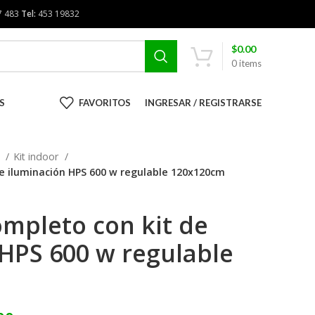
7 483
Tel:
453 19832
$
0.00
0
items
S
FAVORITOS
INGRESAR / REGISTRARSE
R
Kit indoor
de iluminación HPS 600 w regulable 120x120cm
ompleto con kit de
 HPS 600 w regulable