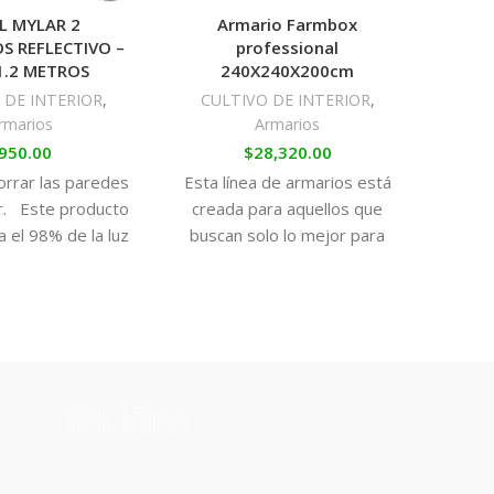
L MYLAR 2
Armario Farmbox
Armar
S REFLECTIVO –
professional
 1.2 METROS
240X240X200cm
CU
 DE INTERIOR
,
CULTIVO DE INTERIOR
,
rmarios
Armarios
950.00
$
28,320.00
Nu
forrar las paredes
Esta línea de armarios está
la
l
or. Este producto
creada para aquellos que
cre
a el 98% de la luz
buscan solo lo mejor para
cal
que le
sus cultivos.
Cu
Son armarios de material
ab
resistente y duradero que
vent
puedes distinguir incluso a
fácil 
simple vista.
instal
su
ma