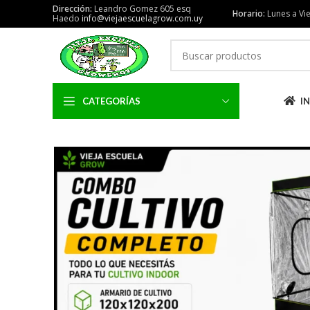
Dirección:
Leandro Gomez 605 esq
Horario:
Lunes a Vie
Haedo
info@viejaescuelagrow.com.uy
CATEGORÍAS
IN