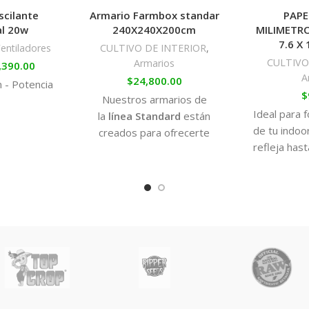
scilante
Armario Farmbox standar
PAPE
al 20w
240X240X200cm
MILIMETRO
7.6 X
entiladores
CULTIVO DE INTERIOR
,
CULTIVO
Armarios
,390.00
A
$
24,800.00
 - Potencia
$
Nuestros armarios de
Ideal para 
la
línea Standard
están
de tu indo
creados para ofrecerte
refleja hast
calidad y resistencia al
precio más bajo.
Cuentan con distintas
aberturas, puertas y
ventanas que ayudarán al
fácil manejo del armario, a la
instalación de accesorios y a
su uso al momento de
manipular los cultivos.