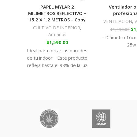
PAPEL MYLAR 2
Ventilador o
MILIMETROS REFLECTIVO –
profesion
15.2 X 1.2 METROS – Copy
VENTILACIÓN
,
V
CULTIVO DE INTERIOR
,
$
1
$
1,490.00
Armarios
- Diámetro 16cm
$
1,590.00
25w
Ideal para forrar las paredes
de tu indoor. Este producto
refleja hasta el 98% de la luz
que le