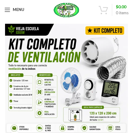
$
0.00
MENU
0
items