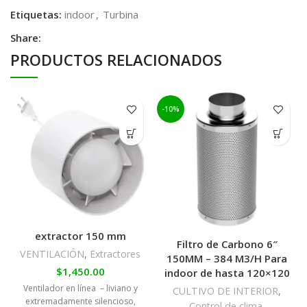
Etiquetas:
indoor
,
Turbina
Share:
PRODUCTOS RELACIONADOS
-10%
extractor 150 mm
Filtro de Carbono 6″
VENTILACIÓN
,
Extractores
150MM – 384 M3/H Para
$
1,450.00
indoor de hasta 120×120
Ventilador en línea – liviano y
CULTIVO DE INTERIOR
,
extremadamente silencioso,
Control de clima
,