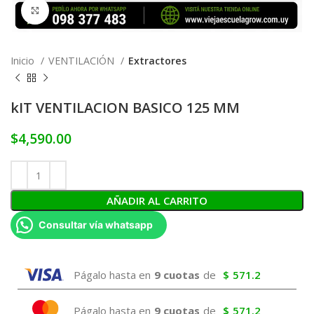
Click to enlarge
Inicio
VENTILACIÓN
Extractores
kIT VENTILACION BASICO 125 MM
$
4,590.00
AÑADIR AL CARRITO
Consultar vía whatsapp
Págalo hasta en
9 cuotas
de
$
571.2
Págalo hasta en
9 cuotas
de
$
571.2