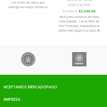
con motor de cobre que
VENTILACIÓN
entrega una mayor eficiencia
$
3,590.00
$
3,990.00
en la extracción de aire.
ideal patra armarios de hasta
120x120x200 Con el Filtro de
Olor ProActive, mantendrás tu
cultivo más seguro y a salvo de
las sospechas de tus vecinos. El
Filtro de Olor mejora la
eficiencia de filtrado gracias a
que utiliza Carbón Activo de
Coco, el cual tiene un
rendimiento de un 25% más
que los filtros de olores
comunes. El Carbón Activo de
coco es considerado como la
mejor alternativa para eliminar
olores de tipo orgánico y
vegetal.
ACEPTAMOS MERCADOPAGO
EMPRESA