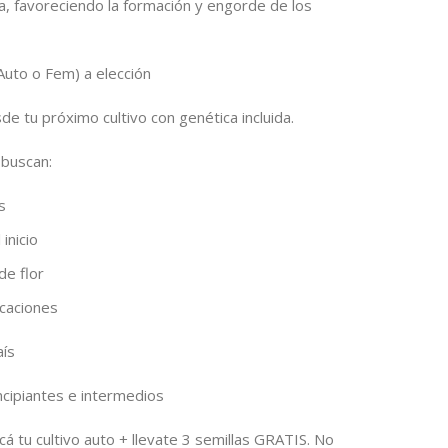
a, favoreciendo la formación y engorde de los
Auto o Fem) a elección
e tu próximo cultivo con genética incluida.
 buscan:
s
inicio
de flor
icaciones
aís
ncipiantes e intermedios
á tu cultivo auto + llevate 3 semillas GRATIS. No