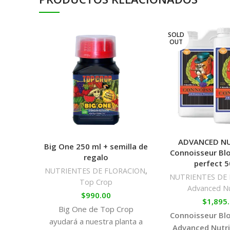
SOLD
OUT
ADVANCED NU
Big One 250 ml + semilla de
Connoisseur Bl
regalo
perfect 
NUTRIENTES DE FLORACION
,
NUTRIENTES DE
Top Crop
Advanced Nu
$
990.00
$
1,895
Big One de Top Crop
Connoisseur Bl
ayudará a nuestra planta a
Advanced Nutri