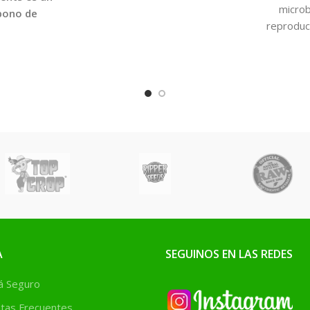
que serán rápidamente
microb
bono de
absorbidos por las raíces de
reproduc
 y fácil de
tus plantas. El comienzo de
esp
probado en
la floración será explosivo,
microorgan
 cultivos,
llenando en poco tiempo de
fot
ra como en
flores todas las ramas y
actinobact
s, y ha
tallos.
acidolácti
entíficos y
hongos fil
rea flores
aplicarlos
pesadas y
concent
ue se creía
c
ltivos de
r.
A
SEGUINOS EN LAS REDES
 Seguro
tas Frecuentes