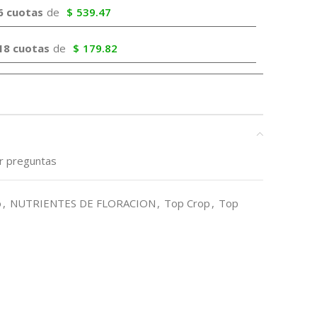
6 cuotas
de
$
539.47
18 cuotas
de
$
179.82
ar preguntas
o
,
NUTRIENTES DE FLORACION
,
Top Crop
,
Top