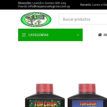
Dirección:
Leandro Gomez 605 esq
Horario:
Lunes a Vie
Haedo
info@viejaescuelagrow.com.uy
CATEGORÍAS
IN