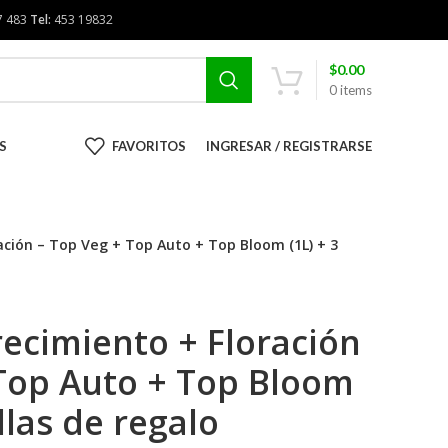
7 483
Tel:
453 19832
$
0.00
0
items
S
FAVORITOS
INGRESAR / REGISTRARSE
ación – Top Veg + Top Auto + Top Bloom (1L) + 3
ecimiento + Floración
 Top Auto + Top Bloom
llas de regalo