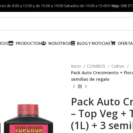
res de 9:00 a 13:00 y de 15:00 a 19:00 Sabados de 10:00 a 15:00 h
Wpp:
098 37
ICIO
PRODUCTOS
NOSOTROS
BLOG Y NOTICIAS
OFERTA
Inicio
COMBOS
Cultivo
Pack Auto Crecimiento + Flor
semillas de regalo
Pack Auto Cr
– Top Veg +
(1L) + 3 semi