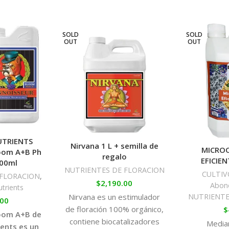
SOLD
SOLD
OUT
OUT
TRIENTS
Nirvana 1 L + semilla de
MICRO
oom A+B Ph
regalo
EFICIE
500ml
NUTRIENTES DE FLORACION
CULTIV
 FLORACION
,
$
2,190.00
Abono
trients
NUTRIENTE
Nirvana es un estimulador
.00
de floración 100% orgánico,
$
oom A+B de
contiene biocatalizadores
Median
ents es un