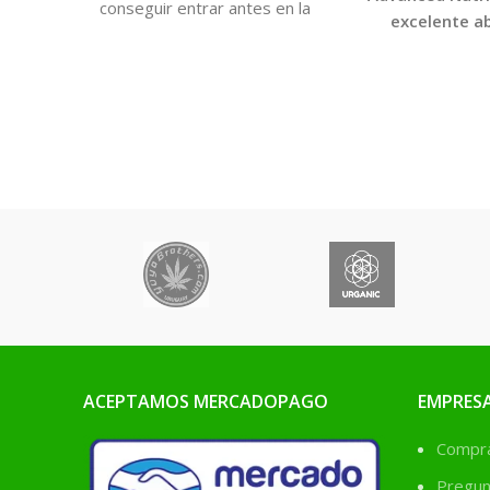
conseguir entrar antes en la
excelente a
etapa de floración
floración seguro
acortando el cultivo.
usar; ha sido 
centenares de
tanto en tier
hidropónico
sorprendido a ci
cultivadores. C
más grandes, 
densas de lo q
posible en cu
interio
ACEPTAMOS MERCADOPAGO
EMPRES
Comprá
Pregun