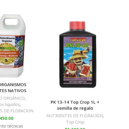
PH 
ORGANISMOS
Bloom 
NTES NATIVOS
O ORGÁNICO
,
PK 13-14 Top Crop 1L +
NUTRI
s liquidos
,
semilla de regalo
A
S DE FLORACION
NUTRIENTES DE FLORACION
,
450.00
Top Crop
Con 
te técnicas