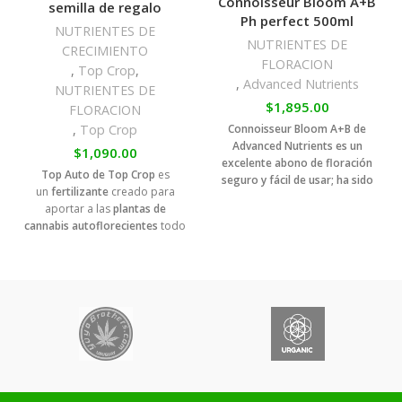
Connoisseur Bloom A+B
semilla de regalo
Ph perfect 500ml
NUTRIENTES DE
NUTRIENTES DE
CRECIMIENTO
FLORACION
,
Top Crop
,
,
Advanced Nutrients
NUTRIENTES DE
$
1,895.00
FLORACION
Connoisseur Bloom A+B de
,
Top Crop
Advanced Nutrients es un
$
1,090.00
excelente abono de floración
Top Auto de Top Crop
es
seguro y fácil de usar; ha sido
un
fertilizante
creado para
probado en centenares de
aportar a las
plantas de
cultivos, tanto en tierra como
cannabis autoflorecientes
todo
en hidropónicos, y ha
lo que necesitan desde el
sorprendido a científicos y
primer día, tanto para
cultivadores. Crea flores más
el
crecimiento
como para
grandes, pesadas y densas de
la
floración
.
lo que se creía posible en
cultivos de interior.