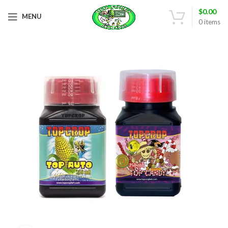
$
0.00
MENU
0
items