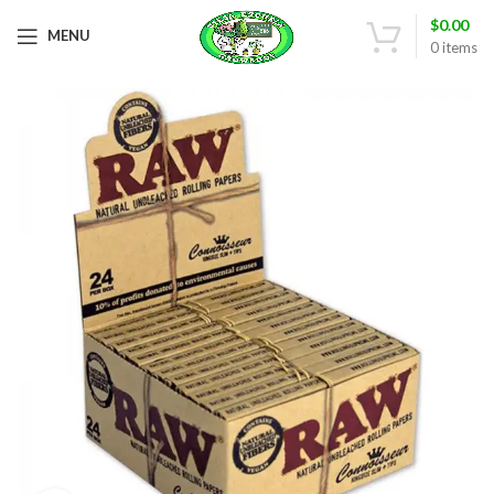
$
0.00
MENU
0
items