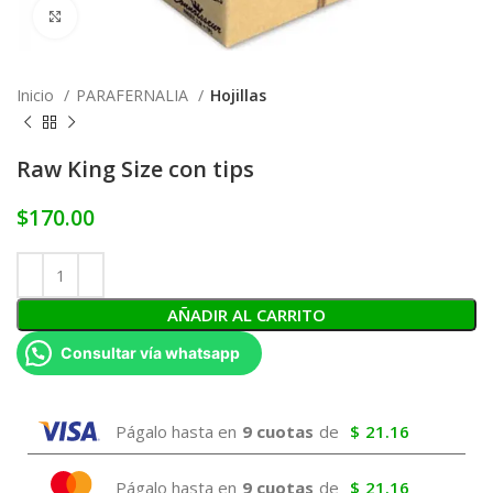
Click to enlarge
Inicio
PARAFERNALIA
Hojillas
Raw King Size con tips
$
170.00
AÑADIR AL CARRITO
Consultar vía whatsapp
Págalo hasta en
9 cuotas
de
$
21.16
Págalo hasta en
9 cuotas
de
$
21.16