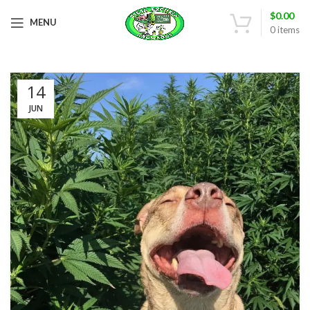
$
0.00
MENU
0
items
14
JUN