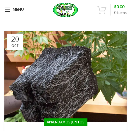
$
0.00
MENU
0
items
20
OCT
APRENDAMOS JUNTOS