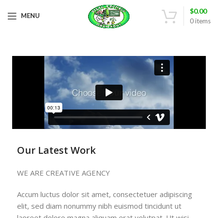
$
0.00
MENU
0
items
Our Latest Work
WE ARE CREATIVE AGENCY
Accum luctus dolor sit amet, consectetuer adipiscing
elit, sed diam nonummy nibh euismod tincidunt ut
laoreet dolore magna aliquam erat volutpat. Ut wisi