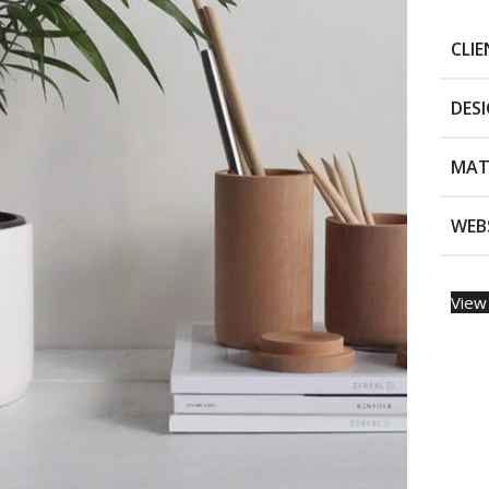
CLI
DES
MAT
WEB
View