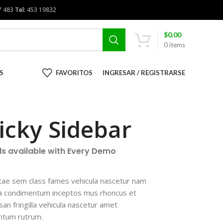
7 483
Tel:
453 19832
$
0.00
0
items
S
FAVORITOS
INGRESAR / REGISTRARSE
icky Sidebar
ls available with Every Demo
tae sem class fames vehicula nascetur nam
 a condimentum inceptos mus rhoncus et
an fringilla vehicula nascetur amet
ntum rutrum.