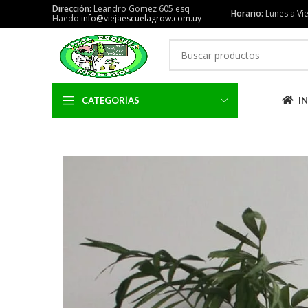
Dirección:
Leandro Gomez 605 esq
Horario:
Lunes a Vie
Haedo
info@viejaescuelagrow.com.uy
CATEGORÍAS
IN