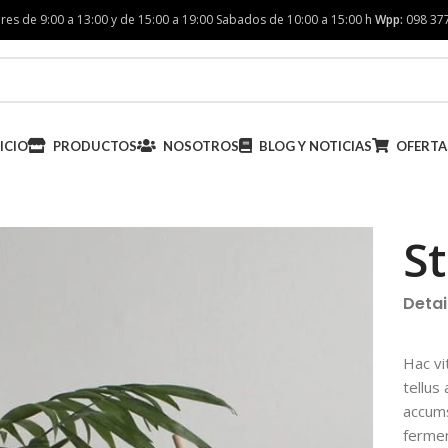
res de 9:00 a 13:00 y de 15:00 a 19:00 Sabados de 10:00 a 15:00 h
Wpp:
098 37
ICIO
PRODUCTOS
NOSOTROS
BLOG Y NOTICIAS
OFERTA
St
Detai
Hac vi
tellus
accums
ferme