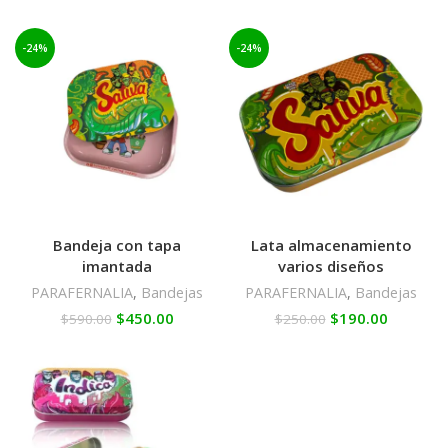
-24%
-24%
Bandeja con tapa
Lata almacenamiento
imantada
varios diseños
PARAFERNALIA
,
Bandejas
PARAFERNALIA
,
Bandejas
$
450.00
$
190.00
$
590.00
$
250.00