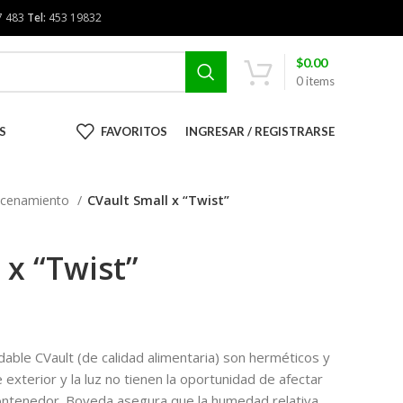
7 483
Tel:
453 19832
$
0.00
0
items
S
FAVORITOS
INGRESAR / REGISTRARSE
cenamiento
CVault Small x “Twist”
 x “Twist”
dable CVault (de calidad alimentaria) son herméticos y
e exterior y la luz no tienen la oportunidad de afectar
 contenedor. Boveda asegura que la humedad relativa