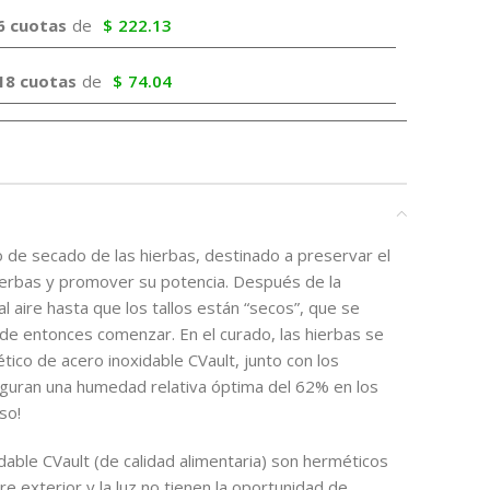
6 cuotas
de
$
222.13
18 cuotas
de
$
74.04
o de secado de las hierbas, destinado a preservar el
hierbas y promover su potencia. Después de la
l aire hasta que los tallos están “secos”, que se
e entonces comenzar. En el curado, las hierbas se
tico de acero inoxidable CVault, junto con los
uran una humedad relativa óptima del 62% en los
so!
dable CVault (de calidad alimentaria) son herméticos
ire exterior y la luz no tienen la oportunidad de