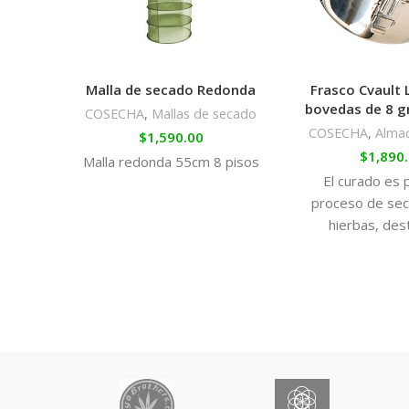
Malla de secado Redonda
Frasco Cvault L
bovedas de 8 g
COSECHA
,
Mallas de secado
COSECHA
,
Alma
$
1,590.00
$
1,890
Malla redonda 55cm 8 pisos
El curado es 
proceso de sec
hierbas, des
preservar el olo
fresc