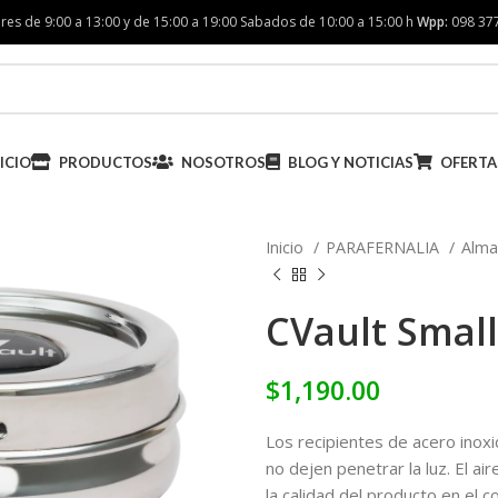
res de 9:00 a 13:00 y de 15:00 a 19:00 Sabados de 10:00 a 15:00 h
Wpp:
098 37
ICIO
PRODUCTOS
NOSOTROS
BLOG Y NOTICIAS
OFERTA
Inicio
PARAFERNALIA
Alma
CVault Small
$
1,190.00
Los recipientes de acero inoxi
no dejen penetrar la luz. El air
la calidad del producto en el