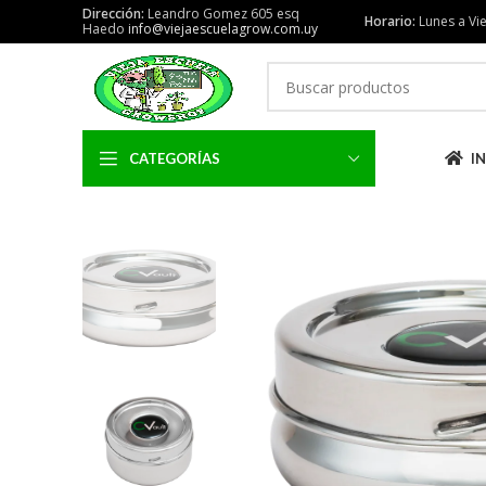
Dirección:
Leandro Gomez 605 esq
Horario:
Lunes a Vie
Haedo
info@viejaescuelagrow.com.uy
CATEGORÍAS
IN