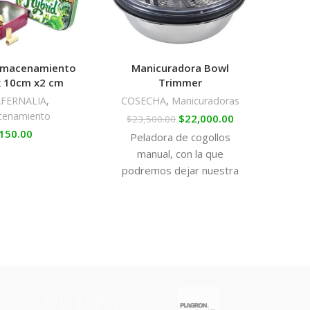
almacenamiento
Manicuradora Bowl
Mall
x 10cm x2 cm
Trimmer
COSE
FERNALIA
,
COSECHA
,
Manicuradoras
cenamiento
$
22,000.00
$
23,500.00
Rac
150.00
Peladora de cogollos
manual, con la que
podremos dejar nuestra
cosecha sin hojas con un fácil
gesto de girar una