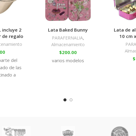
 incluye 2
Lata Baked Bunny
Lata de 
r de regalo
10 cm 
PARAFERNALIA
,
cenamiento
PARA
Almacenamiento
Alma
.00
$
200.00
$
parte del
varios modelos
ado de las
tinado a
r y el sabor
o