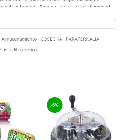
to en el contenedor. Boveda asegura que la humedad
% de forma continua.
Almacenamiento
,
COSECHA
,
PARAFERNALIA
Frasco Hermetico
limenticio de ¼ de espesor.
edad bi-direccional Boveda 62%
-6%