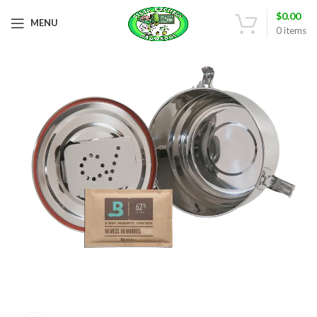
$
0.00
MENU
0
items