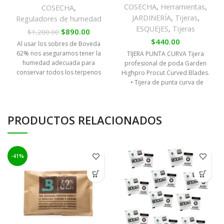
COSECHA
,
Herramientas
,
COSECHA
,
JARDINERÍA
,
Tijeras
,
Reguladores de humedad
ESQUEJES
,
Tijeras
$
890.00
$
1,200.00
$
440.00
Al usar los sobres de Boveda
62% nos aseguramos tener la
TIJERA PUNTA CURVA Tijera
humedad adecuada para
profesional de poda Garden
conservar todos los terpenos
Highpro Procut Curved Blades.
de la marihuana, para poder
• Tijera de punta curva de
disfrutar de la máxima calidad
gran
en el momento del consumo,
aunque sea varios meses
PRODUCTOS RELACIONADOS
después de la cosecha.
-41%