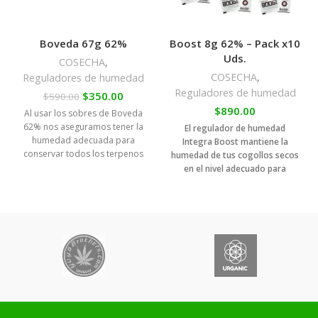
Boveda 67g 62%
Boost 8g 62% – Pack x10
Uds.
COSECHA
,
COSECHA
,
Reguladores de humedad
Reguladores de humedad
$
350.00
$
590.00
$
890.00
Al usar los sobres de Boveda
62% nos aseguramos tener la
El regulador de humedad
humedad adecuada para
Integra Boost mantiene la
conservar todos los terpenos
humedad de tus cogollos secos
de la marihuana, para poder
en el nivel adecuado para
disfrutar de la máxima calidad
conseguir el mejor curado y
en el momento del consumo,
almacenado.
aunque sea varios meses
después de la cosecha.