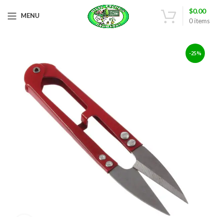
$
0.00
MENU
0
items
-25%