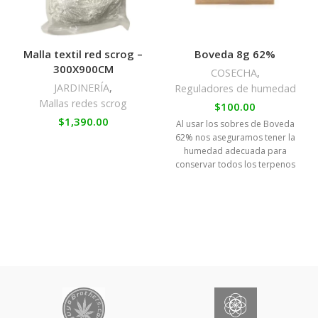
Malla textil red scrog –
Boveda 8g 62%
300X900CM
COSECHA
,
JARDINERÍA
,
Reguladores de humedad
Mallas redes scrog
$
100.00
$
1,390.00
Al usar los sobres de Boveda
62% nos aseguramos tener la
humedad adecuada para
conservar todos los terpenos
de la marihuana, para poder
disfrutar de la máxima calidad
en el momento del consumo,
aunque sea varios meses
después de la cosecha.