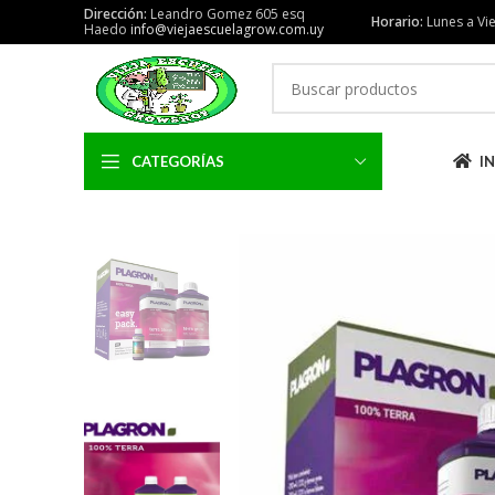
Dirección:
Leandro Gomez 605 esq
Horario:
Lunes a Vie
Haedo
info@viejaescuelagrow.com.uy
CATEGORÍAS
IN