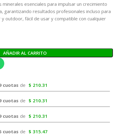
tes minerales esenciales para impulsar un crecimiento
va, garantizando resultados profesionales incluso para
r y outdoor, fácil de usar y compatible con cualquier
AÑADIR AL CARRITO
9 cuotas
de
$
210.31
9 cuotas
de
$
210.31
9 cuotas
de
$
210.31
6 cuotas
de
$
315.47