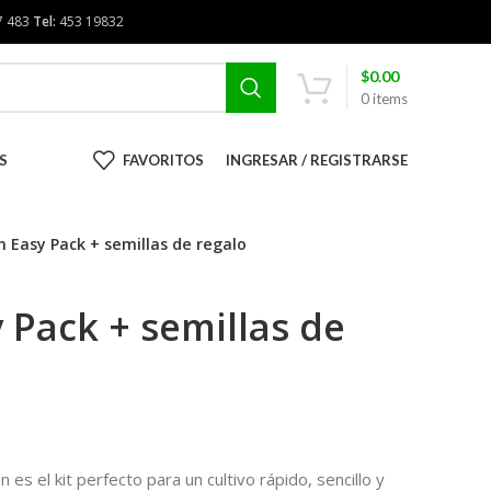
7 483
Tel:
453 19832
$
0.00
0
items
S
FAVORITOS
INGRESAR / REGISTRARSE
n Easy Pack + semillas de regalo
 Pack + semillas de
 es el kit perfecto para un cultivo rápido, sencillo y