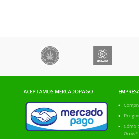
concent
necesitan en todo su ciclo
vital.
ACEPTAMOS MERCADOPAGO
EMPRES
Comprá
Pregun
Cómo c
Grow?