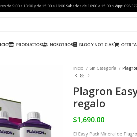
res de 9:00 a 13:00 y de 15:00 a 19:00 Sabados de 10:00 a 15:00 h
Wpp:
098 37
ICIO
PRODUCTOS
NOSOTROS
BLOG Y NOTICIAS
OFERTA
Inicio
Sin Categoría
Plagro
Plagron Easy
regalo
$
1,690.00
El Easy Pack Mineral de Plagron