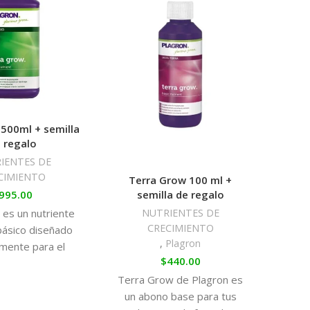
rientes para mejorar el cultivo
erra conseguirá un
cultivo perfectamente
ni fallos. Además, se puede combinar perfectamente
s. También se puede aplicar junto a otros
on.
 Terra:
500ml + semilla
CA
 regalo
s
IENTES DE
CIMIENTO
Terra Grow 100 ml +
semilla de regalo
995.00
$
NUTRIENTES DE
 es un nutriente
CRECIMIENTO
Terra
básico diseñado
,
Plagron
fertil
lmente para el
$
440.00
fas
e la tierra. Alga
ap
Terra Grow de Plagron es
e utiliza en
impres
un abono base para tus