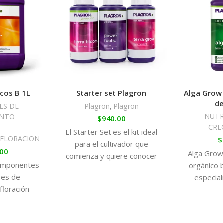
Combinación de nut
Con este Plagron Easy Pack T
desarrollado
, sin carencias 
con cualquier mezcla de tierra
fertilizantes de la marca Plagr
Contenido Plagron Easy Pack
cos B 1L
Starter set Plagron
Alga Grow 
de
ES DE
Plagron
,
Plagron
250 ml de Terra Grow.
NUTR
ENTO
$
940.00
250 ml de Terra Bloom.
CRE
El Starter Set es el kit ideal
 FLORACION
$
50 ml de Green Sensation.
para el cultivador que
.00
Alga Grow
comienza y quiere conocer
omponentes
orgánico 
los productos Plagron. Con
ses de
especia
los
floración
cultivo d
 un abono
Grow s
fuertemente