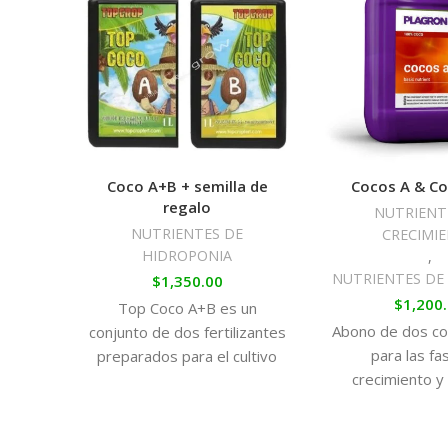
Coco A+B + semilla de
Cocos A & Co
regalo
NUTRIENT
NUTRIENTES DE
CRECIMI
HIDROPONIA
,
NUTRIENTES DE
$
1,350.00
$
1,200
Top Coco A+B es un
Abono de dos c
conjunto de dos fertilizantes
para las fa
preparados para el cultivo
crecimiento y 
en coco. Con ellos podremos
Cocos A&B es
proporcionar a nuestras
básico mineral 
cepas el alimento que