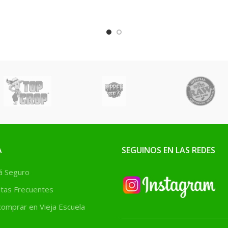
rado
A
SEGUINOS EN LAS REDES
 Seguro
tas Frecuentes
omprar en Vieja Escuela