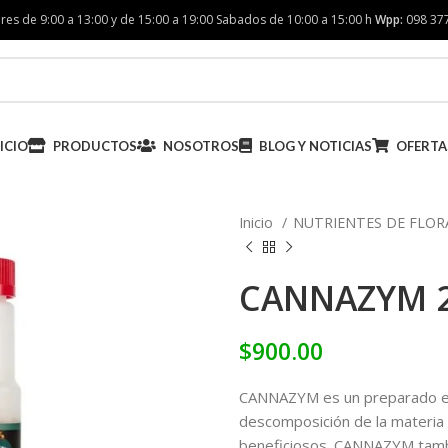
res de 9:00 a 13:00 y de 15:00 a 19:00 Sabados de 10:00 a 15:00 h
Wpp:
098 37
ICIO
PRODUCTOS
NOSOTROS
BLOG Y NOTICIAS
OFERTA
Inicio
NUTRIENTES DE FLO
CANNAZYM 2
$
900.00
CANNAZYM es un preparado enz
descomposición de la materia 
beneficiosos. CANNAZYM tambié