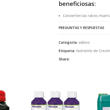
beneficiosas:
Convierten las raíces muerta
que ambos suponen una vali
consiste en más de 12 tipo
PREGUNTAS Y RESPUESTAS
vitaminas y extractos de pl
ingesta de nutrientes y el 
Categoría:
aditivo
vitaminas estimulan la prod
Etiqueta:
Nutriente de Crecim
Ayuda a formar nuevas raíc
Share:
también estimulan la formaci
mejora la salud de la planta.
CANNAZYM previene contra l
forman un entorno ideal pa
las raíces sanas. Los hongos
nuevo crecimiento.
CANNAZYM también previene
sustancias tóxicas y reduci