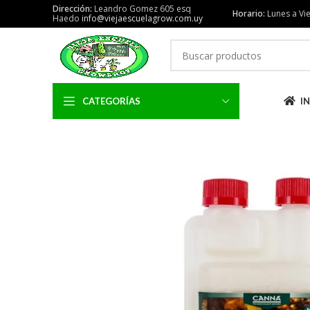
Dirección:
Leandro Gomez 605 esq
Horario:
Lunes a Vie
Haedo
info@viejaescuelagrow.com.uy
CATEGORÍAS
IN