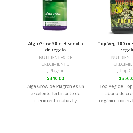
Alga Grow 50ml + semilla
Top Veg 100 ml+
de regalo
regal
NUTRIENTES DE
NUTRIENT
CRECIMIENTO
CRECIMI
,
Plagron
,
Top C
$
340.00
$
350.
Alga Grow de Plagron es un
Top Veg de Top
excelente fertilizante de
abono de cre
crecimiento natural y
orgánico-mineral
ecológico. Este producto
húmicos y rico 
orgánico proporcionará a tus
micron utrie
plantas una fuente de
refuerza las def
nitrógeno y unos micro
a enfermedades 