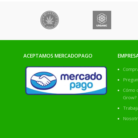
elementos para que puedan
nuestras p
sobrevivir con éxito a las
primeras semanas del
periodo de crecimiento.
ACEPTAMOS MERCADOPAGO
EMPRES
Comprá
Pregun
Cómo c
Grow?
Trabaj
Nosotr