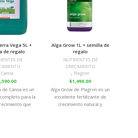
 del suelo. Una rápida descomposición de los
n régimen hidrológico equilibrado y una buena
ular.
as a reutilizar sustratos para el cultivo. Los restos
rra Vega 5L +
Alga Grow 1L + semilla de
Gree
s rápidamente y transformados en nutrientes
a de regalo
regalo
250ml
erán evitadas y la relación aire/agua del entorno
IENTES DE
NUTRIENTES DE
lizar CANNAZYM durante todo el ciclo de cultivo.
CIMIENTO
CRECIMIENTO
,
Canna
,
Plagron
,590.00
$
1,490.00
 de Canna es un
Alga Grow de Plagron es un
GREE
e completo para la
excelente fertilizante de
Cr
crecimiento que
crecimiento natural y
estim
los nutrientes
ecológico. Este producto
veget
bles para que tus
orgánico proporcionará a tus
ex
crezcan sanas y
plantas una fuente de
pr
en sustrato de
nitrógeno y unos micro
m