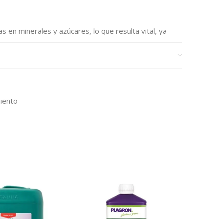
s en minerales y azúcares, lo que resulta vital, ya
osa fuente de nutrientes para la planta. CANNAZYM
s diferentes de enzimas a las que se añaden
antas del desierto. Estos elementos mejoran la
sistema de defensa de la planta. Además, las
ucción de hormonas.
iento
es. Las vitaminas de fácil absorción de CANNAZYM
ón de nuevas raíces en la planta, lo cual, a su vez,
as bacterias y los dañinos hongos. Las raíces
ra los hongos, los cuales suponen una amenaza para
 causan estrés a toda la planta y dificultan cualquier
 la putrefacción, evitando que se formen
endo así considerablemente el riesgo de