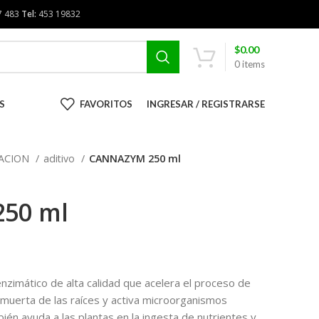
7 483
Tel:
453 19832
$
0.00
0
items
S
FAVORITOS
INGRESAR / REGISTRARSE
RACION
aditivo
CANNAZYM 250 ml
50 ml
imático de alta calidad que acelera el proceso de
muerta de las raíces y activa microorganismos
n ayuda a las plantas en la ingesta de nutrientes y