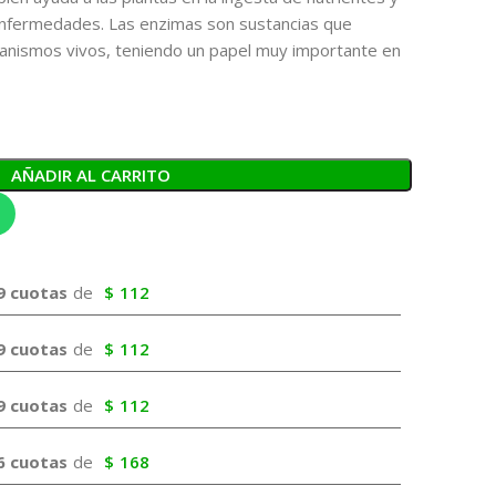
 enfermedades. Las enzimas son sustancias que
ganismos vivos, teniendo un papel muy importante en
AÑADIR AL CARRITO
9 cuotas
de
$
112
9 cuotas
de
$
112
9 cuotas
de
$
112
6 cuotas
de
$
168