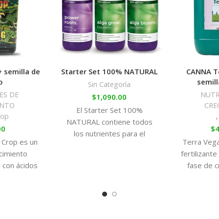
enfermedades.
CANNAZYM mejora el entorno
restos de las raíces crea u
aireación en el entorno radic
CANNAZYM es indispensable si v
 semilla de
Starter Set 100% NATURAL
CANNA Te
de raíces serán descompuesto
o
semill
Sin Categoría
beneficiosos, las infecciones s
ES DE
NUTR
$
1,090.00
radicular mejorará. Puedes uti
ENTO
CRE
El Starter Set 100%
rop
NATURAL contiene todos
00
$
4
los nutrientes para el
 Crop es un
Terra Vega
crecimiento de una planta. El
cimiento
fertilizant
Starter Set es el
 con ácidos
fase de 
en macro y
aporta 
ntes que
imprescindi
ensas frente
plantas 
y estrés en
fuertes 