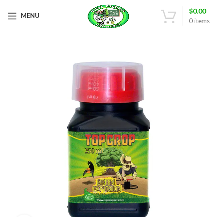
$
0.00
MENU
0
items