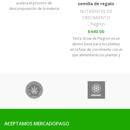
semilla de regalo
acelera el proceso de
descomposición de la materia
NUTRIENTES DE
muerta de las raíces y activa
CRECIMIENTO
microorganismos beneficiosos.
,
Plagron
CANNAZYM también ayuda a
las plantas en la ingesta de
$
440.00
nutrientes y aumenta su
Terra Grow de Plagron es un
resistencia a las enfermedades.
abono base para tus plantas
Las enzimas son sustancias que
en la fase de crecimiento con el
aceleran las reacciones en
que alimentarás tus plantas y
organismos vivos, teniendo un
las prepararás para la
papel muy importante en
floración con buenos tallos y
nuestra digestión.
ramas.
MÁS SEMILLA DE
REGALO
ACEPTAMOS MERCADOPAGO