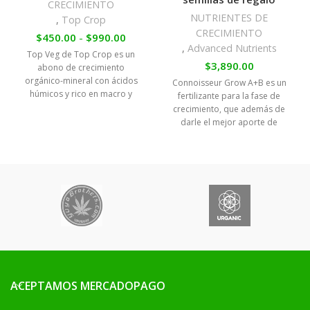
CRECIMIENTO
NUTRIENTES DE
,
Top Crop
CRECIMIENTO
$
450.00
-
$
990.00
,
Advanced Nutrients
Top Veg de Top Crop es un
$
3,890.00
abono de crecimiento
orgánico-mineral con ácidos
Connoisseur Grow A+B es un
húmicos y rico en macro y
fertilizante para la fase de
micron utrientes que refuerza
crecimiento, que además de
las defensas frente a
darle el mejor aporte de
enfermedades y estrés en
nutrientes a tus plantas,
nuestras plantas
ACEPTAMOS MERCADOPAGO