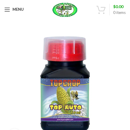
$
0.00
MENU
0
items